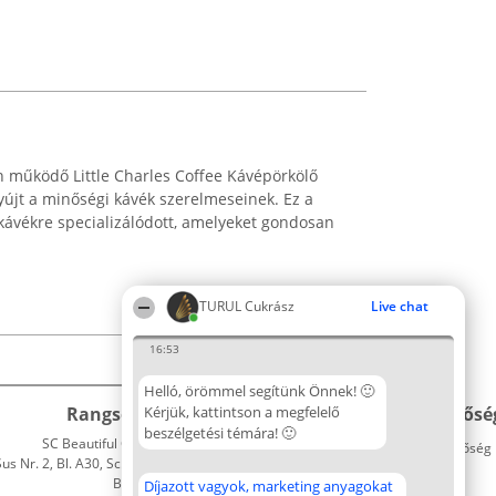
 működő Little Charles Coffee Kávépörkölő
újt a minőségi kávék szerelmeseinek. Ez a
kávékre specializálódott, amelyeket gondosan
TURUL Cukrász
Live chat
16:53
Helló, örömmel segítünk Önnek! 🙂
Rangsorszervező
Kérjük, kattintson a megfelelő
Népszavazás
Elérhetősé
beszélgetési témára! 🙂
SC Beautiful Company S.R.L.
Nyertesek
Elérhetőség
 Nr. 2, Bl. A30, Sc. A, Et. 4, Ap. 13
Az összes
Bukarest 53-238
díjazottak
Díjazott vagyok, marketing anyagokat