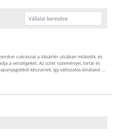
zendrei cukrászat a Vásártér utcában működik, és
dja a vendégeket. Az üzlet süteményei, tortái és
lapanyagokból készülnek, így változatos kínálatot ...