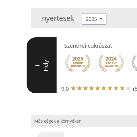
nyertesek
2025
Szendrei cukrászat
Hely
I
9.0
(
Más cégek a környéken