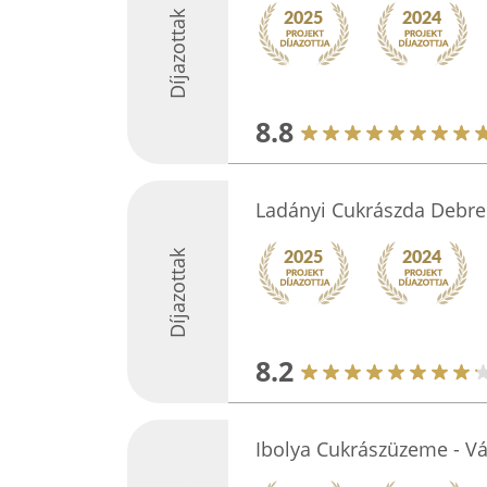
Díjazottak
8.8
Ladányi Cukrászda Debr
Díjazottak
8.2
Ibolya Cukrászüzeme - Vár