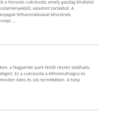
 a Koronás cukrászda, amely gazdag kínálatot
üteményekből, valamint tortákból. A
anyagok felhasználásával készülnek,
nepi ...
n, a Nagyerdei park festői részén található,
dégeit. Ez a cukrászda a kifinomultságra és
 minden édes és sós termékében. A helyi