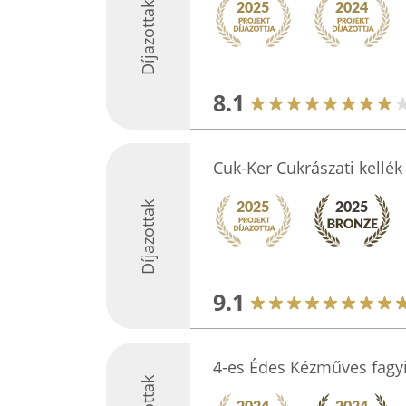
Díjazottak
8.1
Cuk-Ker Cukrászati kellé
Díjazottak
9.1
4-es Édes Kézműves fagy