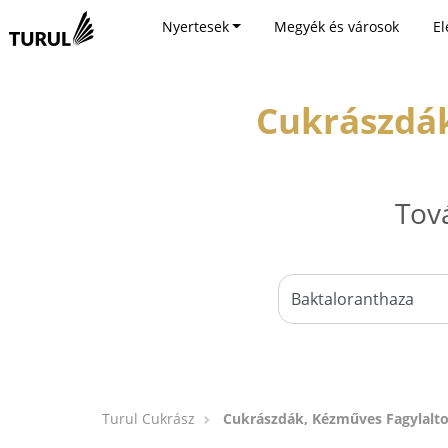
Nyertesek
Megyék és városok
El
Cukrászdák
Tov
Turul Cukrász
Cukrászdák, Kézműves Fagylalto