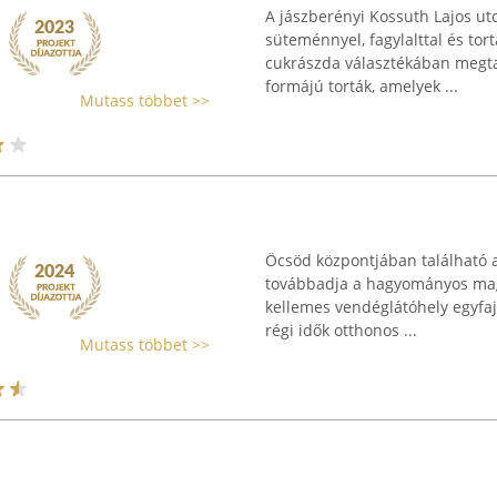
A jászberényi Kossuth Lajos u
süteménnyel, fagylalttal és tor
cukrászda választékában megtal
formájú torták, amelyek ...
Mutass többet >>
Öcsöd központjában található a
továbbadja a hagyományos magy
kellemes vendéglátóhely egyfajt
régi idők otthonos ...
Mutass többet >>