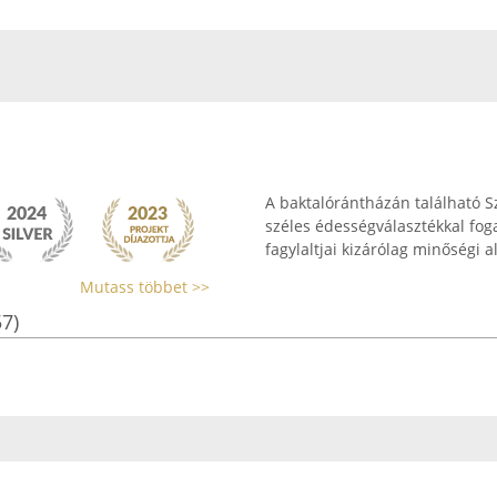
A baktalórántházán található S
széles édességválasztékkal foga
fagylaltjai kizárólag minőségi a
Mutass többet >>
57)