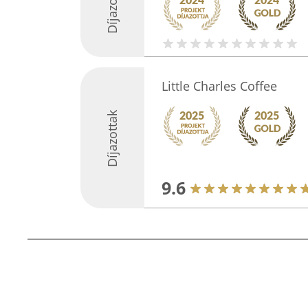
Díjazottak
Little Charles Coffee
Díjazottak
9.6