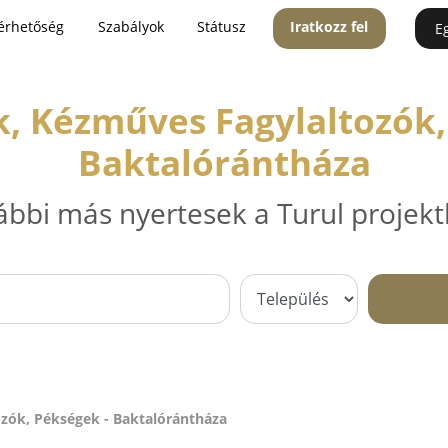
érhetőség
Szabályok
Státusz
Iratkozz fel
E
, Kézműves Fagylaltozók,
Baktalórántháza
ábbi más nyertesek a Turul projekt
zók, Pékségek - Baktalórántháza