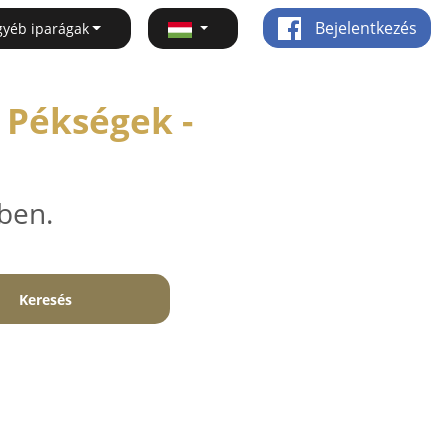
Bejelentkezés
gyéb iparágak
 Pékségek -
ben.
Keresés