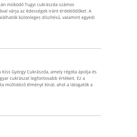
tcán működő Tugyi cukrászda számos
tával várja az édességek iránt érdeklődőket. A
álhatók különleges díszítésű, valamint egyedi
 Kiss György Cukrászda, amely régóta ápolja és
ar cukrászat legfontosabb értékeit. Ez a
a múltidéző élményt kínál, ahol a látogatók a