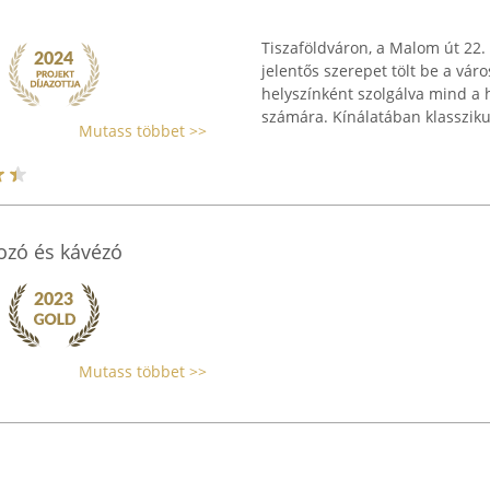
Tiszaföldváron, a Malom út 22
jelentős szerepet tölt be a vár
helyszínként szolgálva mind a 
számára. Kínálatában klasszikus 
Mutass többet >>
ozó és kávézó
Mutass többet >>