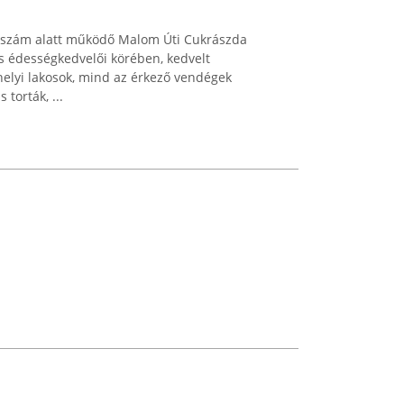
. szám alatt működő Malom Úti Cukrászda
os édességkedvelői körében, kedvelt
helyi lakosok, mind az érkező vendégek
torták, ...