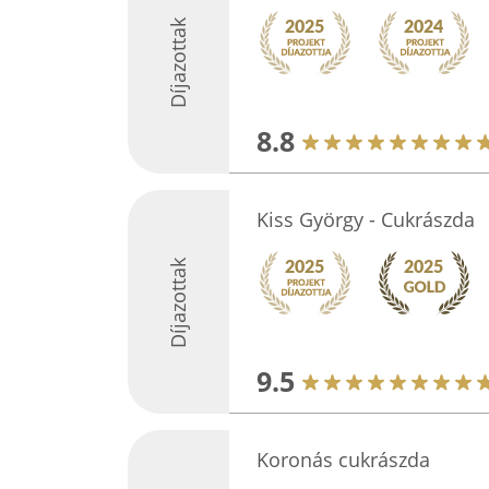
Díjazottak
8.8
Kiss György - Cukrászda
Díjazottak
9.5
Koronás cukrászda