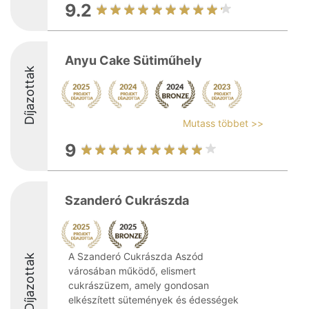
9.2
Anyu Cake Sütiműhely
Díjazottak
Mutass többet >>
9
Szanderó Cukrászda
A Szanderó Cukrászda Aszód
Díjazottak
városában működő, elismert
cukrászüzem, amely gondosan
elkészített sütemények és édességek