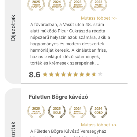
Díjazottak
Mutass többet >>
A fővárosban, a Vasút utca 48. szám
alatt működő Picur Cukrászda régóta
népszerű helyszín azok számára, akik a
hagyományos és modern desszertek
harmóniáját keresik. A kínálatban friss,
házias ízvilágot idéző sütemények,
torták és krémesek szerepelnek, ...
8.6
Fületlen Bögre kávézó
Díjazottak
Mutass többet >>
A Fületlen Bögre Kávézó Veresegyház