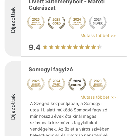
Livett Süteménybolt - Maróti
Cukrászat
Díjazottak
Mutass többet >>
9.4
Somogyi fagyizó
Díjazottak
Mutass többet >>
A Szeged központjában, a Somogyi
utca 11. alatt működő Somogyi fagyizó
már hosszú évek óta kínál magas
színvonalú kézműves fagylaltokat
vendégeinek. Az üzlet a város szívében
helyezkedik el, és gyorsan népszerűvé