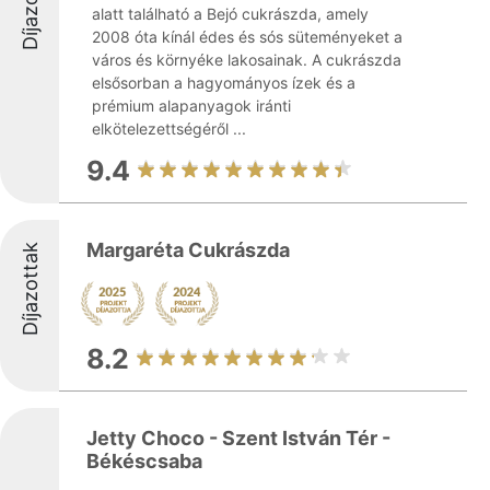
Díjazottak
alatt található a Bejó cukrászda, amely
2008 óta kínál édes és sós süteményeket a
város és környéke lakosainak. A cukrászda
elsősorban a hagyományos ízek és a
prémium alapanyagok iránti
elkötelezettségéről ...
9.4
Margaréta Cukrászda
Díjazottak
8.2
Jetty Choco - Szent István Tér -
Békéscsaba