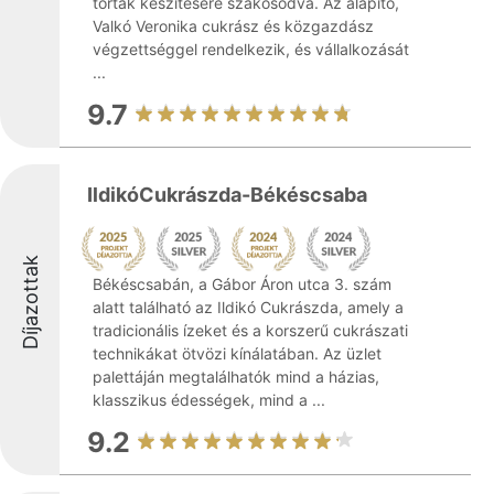
torták készítésére szakosodva. Az alapító,
Valkó Veronika cukrász és közgazdász
végzettséggel rendelkezik, és vállalkozását
...
9.7
IldikóCukrászda-Békéscsaba
Díjazottak
Békéscsabán, a Gábor Áron utca 3. szám
alatt található az Ildikó Cukrászda, amely a
tradicionális ízeket és a korszerű cukrászati
technikákat ötvözi kínálatában. Az üzlet
palettáján megtalálhatók mind a házias,
klasszikus édességek, mind a ...
9.2