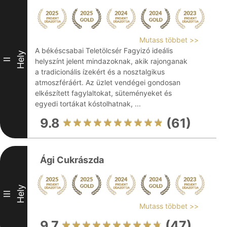
Mutass többet >>
A békéscsabai Teletölcsér Fagyizó ideális
Hely
II
helyszínt jelent mindazoknak, akik rajonganak
a tradicionális ízekért és a nosztalgikus
atmoszféráért. Az üzlet vendégei gondosan
elkészített fagylaltokat, süteményeket és
egyedi tortákat kóstolhatnak, ...
9.8
(61)
Ági Cukrászda
Hely
III
Mutass többet >>
9.7
(47)