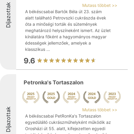
Díjazottak
Mutass többet >>
A békéscsabai Bartók Béla út 23. szám
alatt található Petrovszki cukrászda évek
óta a minőségi torták és sütemények
meghatározó helyszíneként ismert. Az üzlet
kínálatára főként a hagyományos magyar
édességek jellemzőek, amelyek a
klasszikus ...
9.6
Petronka's Tortaszalon
Díjazottak
Mutass többet >>
A békéscsabai PetRonKa's Tortaszalon
egyedülálló cukrászműhelyként működik az
Orosházi út 55. alatt, kifejezetten egyedi