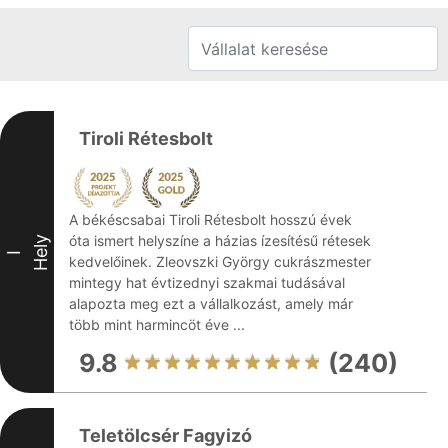
Tiroli Rétesbolt
A békéscsabai Tiroli Rétesbolt hosszú évek
óta ismert helyszíne a házias ízesítésű rétesek
Hely
I
kedvelőinek. Zleovszki György cukrászmester
mintegy hat évtizednyi szakmai tudásával
alapozta meg ezt a vállalkozást, amely már
több mint harmincöt éve ...
9.8
(240)
Teletölcsér Fagyizó