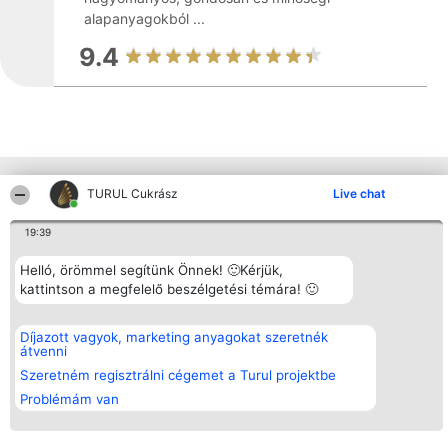
alapanyagokból ...
9.4
Más cégek a környéken
TURUL Cukrász
Live chat
19:39
Rangsorszervező
Népszavazás
Elérhetőség
Helló, örömmel segítünk Önnek! 🙂Kérjük,
SC Beautiful Company S.R.L.
Nyertesek
Elérhetőség
kattintson a megfelelő beszélgetési témára! 🙂
Bulevardul Aleea Timișul De
Az összes
Sus Nr. 2, Bl. A30, Sc. A, Et.
díjazottak
4, Ap. 13
listája
Bukarest 53-238
Szabályok
Díjazott vagyok, marketing anyagokat szeretnék
Adószám 36737675
Státusz
átvenni
tel: +363 033 425 71
Polityka
Szeretném regisztrálni cégemet a Turul projektbe
Prywatności
Problémám van