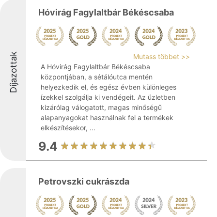
Hóvirág Fagylaltbár Békéscsaba
Díjazottak
Mutass többet >>
A Hóvirág Fagylaltbár Békéscsaba
központjában, a sétálóutca mentén
helyezkedik el, és egész évben különleges
ízekkel szolgálja ki vendégeit. Az üzletben
kizárólag válogatott, magas minőségű
alapanyagokat használnak fel a termékek
elkészítésekor, ...
9.4
Petrovszki cukrászda