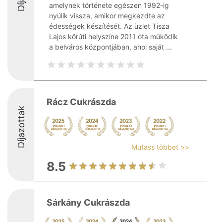
amelynek története egészen 1992-ig
nyúlik vissza, amikor megkezdte az
édességek készítését. Az üzlet Tisza
Lajos körúti helyszíne 2011 óta működik
a belváros központjában, ahol saját ...
Rácz Cukrászda
Díjazottak
Mutass többet >>
8.5
Sárkány Cukrászda