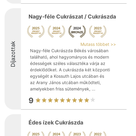
Nagy-féle Cukrászat / Cukrászda
Díjazottak
Mutass többet >>
Nagy-féle Cukrászda Békés városában
található, ahol hagyományos és modern
édességek széles választéka várja az
érdeklődőket. A cukrászda két központi
egységét a Kossuth Lajos utcában és
az Arany János utcában működteti,
amelyekben friss sütemények, ...
9
Édes ízek Cukrászda