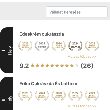
Édeskrém cukrászda
Hely
I
Mutass többet >>
9.2
(26)
Erika Cukrászda És Lottózó
Hely
II
Mutass többet >>