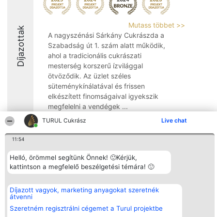
Mutass többet >>
Díjazottak
A nagyszénási Sárkány Cukrászda a
Szabadság út 1. szám alatt működik,
ahol a tradicionális cukrászati
mesterség korszerű ízvilággal
ötvöződik. Az üzlet széles
süteménykínálatával és frissen
elkészített finomságaival igyekszik
megfelelni a vendégek ...
TURUL Cukrász
Live chat
9
11:54
Helló, örömmel segítünk Önnek! 🙂Kérjük,
Rangsorszervező
Népszavazás
Elérhetőség
SC Beautiful Company S.R.L.
kattintson a megfelelő beszélgetési témára! 🙂
Nyertesek
Elérhetőség
Bulevardul Aleea Timișul De
Az összes
Sus Nr. 2, Bl. A30, Sc. A, Et.
díjazottak
4, Ap. 13
listája
Díjazott vagyok, marketing anyagokat szeretnék
Bukarest 53-238
Szabályok
átvenni
Adószám 36737675
Státusz
Szeretném regisztrálni cégemet a Turul projektbe
tel: +363 033 425 71
Polityka
Prywatności