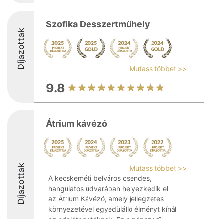
Szofika Desszertműhely
Díjazottak
Mutass többet >>
9.8
Átrium kávézó
Díjazottak
Mutass többet >>
A kecskeméti belváros csendes,
hangulatos udvarában helyezkedik el
az Átrium Kávézó, amely jellegzetes
környezetével egyedülálló élményt kínál