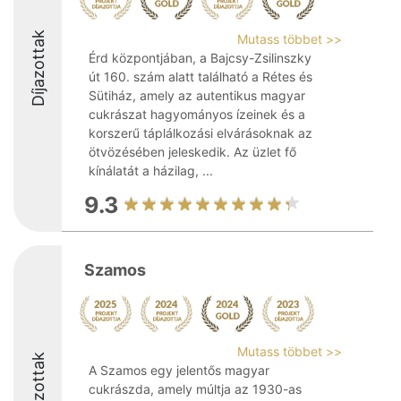
Díjazottak
Mutass többet >>
Érd központjában, a Bajcsy-Zsilinszky
út 160. szám alatt található a Rétes és
Sütiház, amely az autentikus magyar
cukrászat hagyományos ízeinek és a
korszerű táplálkozási elvárásoknak az
ötvözésében jeleskedik. Az üzlet fő
kínálatát a házilag, ...
9.3
Szamos
Mutass többet >>
Díjazottak
A Szamos egy jelentős magyar
cukrászda, amely múltja az 1930-as