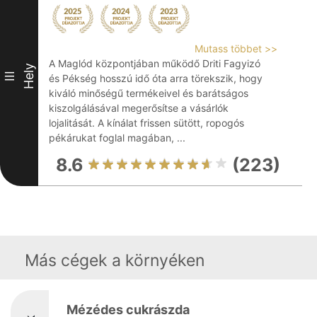
Mutass többet >>
A Maglód központjában működő Driti Fagyizó
Hely
III
és Pékség hosszú idő óta arra törekszik, hogy
kiváló minőségű termékeivel és barátságos
kiszolgálásával megerősítse a vásárlók
lojalitását. A kínálat frissen sütött, ropogós
pékárukat foglal magában, ...
8.6
(223)
Más cégek a környéken
Mézédes cukrászda