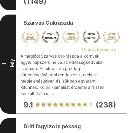
(1149)
Szarvas Cukrászda
Mutass többet >>
A maglódi Szarvas Cukrászda a környék
Hely
egyik népszerű helye az édességkedvelők
II
számára. A cukrászda gazdag
süteménykínálattal rendelkezik, melyek
megjelenésükben és ízükben egyaránt
kitűnnek. Külön kiemelést érdemel a frissen
készült, házias ...
9.1
(238)
Driti fagyizo is pékség