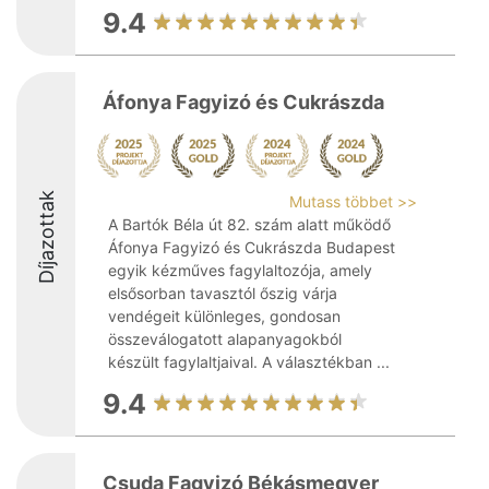
9.4
Áfonya Fagyizó és Cukrászda
Díjazottak
Mutass többet >>
A Bartók Béla út 82. szám alatt működő
Áfonya Fagyizó és Cukrászda Budapest
egyik kézműves fagylaltozója, amely
elsősorban tavasztól őszig várja
vendégeit különleges, gondosan
összeválogatott alapanyagokból
készült fagylaltjaival. A választékban ...
9.4
Csuda Fagyizó Békásmegyer