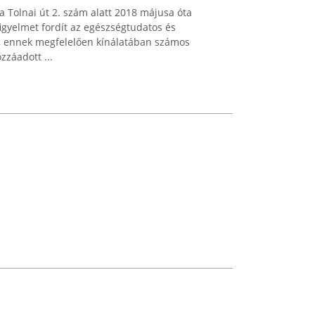
 Tolnai út 2. szám alatt 2018 májusa óta
igyelmet fordít az egészségtudatos és
re, ennek megfelelően kínálatában számos
záadott ...