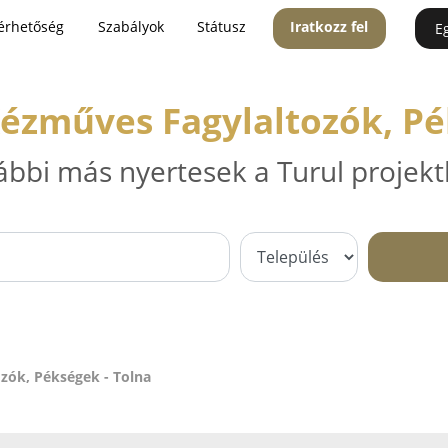
érhetőség
Szabályok
Státusz
Iratkozz fel
E
ézműves Fagylaltozók, Pé
ábbi más nyertesek a Turul projekt
zók, Pékségek - Tolna