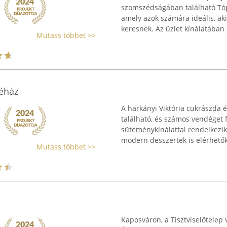
szomszédságában található Tóp
amely azok számára ideális, aki
keresnek. Az üzlet kínálatában .
Mutass többet >>
véház
A harkányi Viktória cukrászda é
található, és számos vendéget 
süteménykínálattal rendelkezik,
modern desszertek is elérhetők.
Mutass többet >>
Kaposváron, a Tisztviselőtelep 