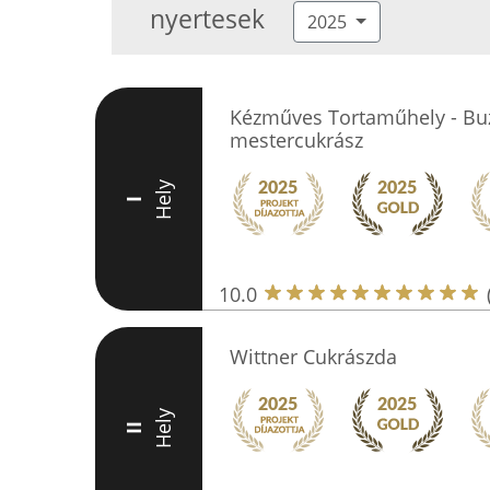
nyertesek
2025
Kézműves Tortaműhely - Bu
mestercukrász
Hely
I
10.0
Wittner Cukrászda
Hely
II