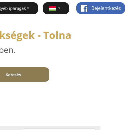
Bejelentkezés
gyéb iparágak
kségek - Tolna
ben.
Keresés