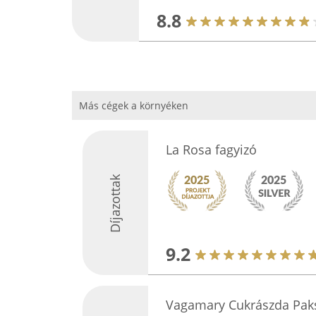
8.8
Más cégek a környéken
La Rosa fagyizó
Díjazottak
9.2
Vagamary Cukrászda Pak