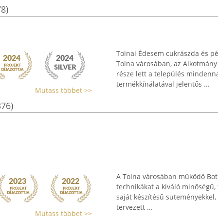
78)
Tolnai Édesem cukrászda és p
Tolna városában, az Alkotmány u
része lett a település mindenna
termékkínálatával jelentős ...
Mutass többet >>
376)
A Tolna városában működő Both 
technikákat a kiváló minőségű,
saját készítésű süteményekkel, 
tervezett ...
Mutass többet >>