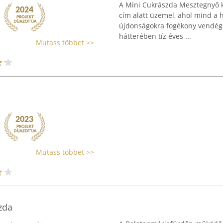
A Mini Cukrászda Mesztegnyő k
cím alatt üzemel, ahol mind a 
újdonságokra fogékony vendégek
hátterében tíz éves ...
Mutass többet >>
Mutass többet >>
zda