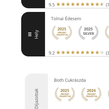
9.5
(
Tolnai Édesem
Hely
III
9.2
(
Both Cukrászda
Díjazottak