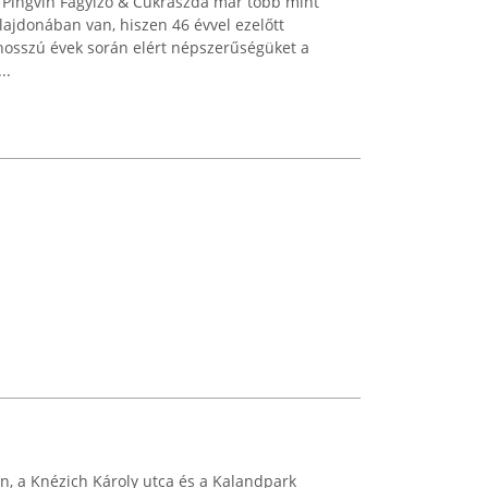
Pingvin Fagyizó & Cukrászda már több mint
lajdonában van, hiszen 46 évvel ezelőtt
 hosszú évek során elért népszerűségüket a
..
n, a Knézich Károly utca és a Kalandpark