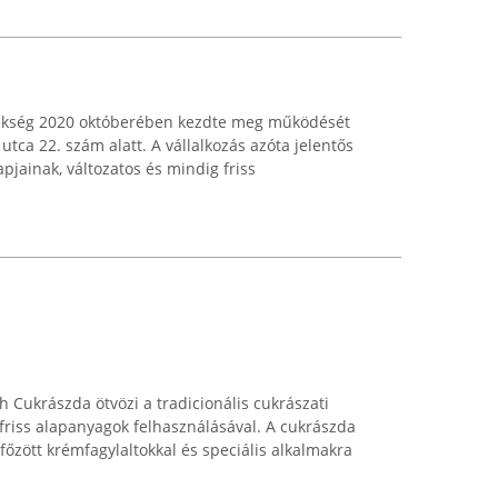
ékség 2020 októberében kezdte meg működését
tca 22. szám alatt. A vállalkozás azóta jelentős
pjainak, változatos és mindig friss
Cukrászda ötvözi a tradicionális cukrászati
 friss alapanyagok felhasználásával. A cukrászda
főzött krémfagylaltokkal és speciális alkalmakra