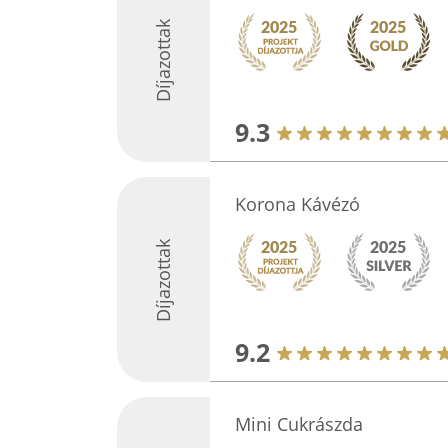
Díjazottak
9.3
Korona Kávézó
Díjazottak
9.2
Mini Cukrászda