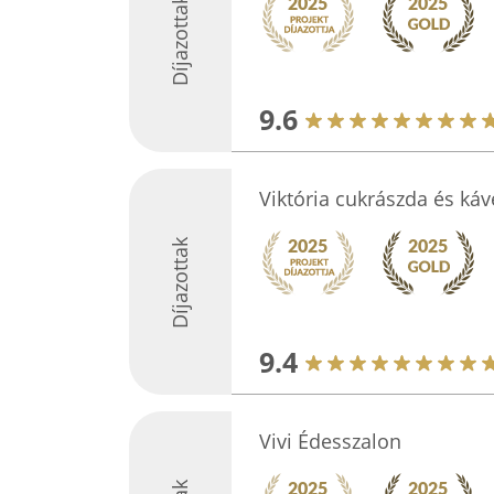
Díjazottak
9.6
Viktória cukrászda és ká
Díjazottak
9.4
Vivi Édesszalon