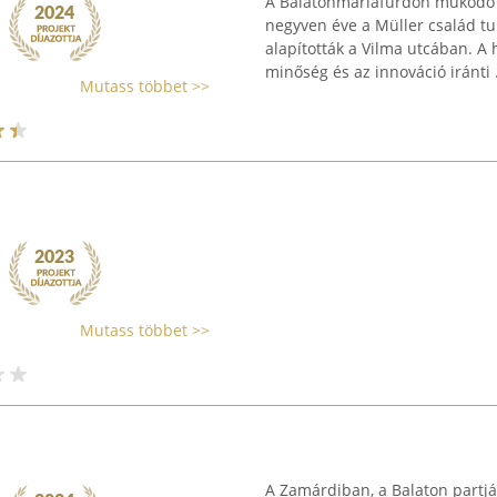
A Balatonmáriafürdőn működő 
negyven éve a Müller család tu
alapították a Vilma utcában. A
minőség és az innováció iránti .
Mutass többet >>
Mutass többet >>
A Zamárdiban, a Balaton partjá