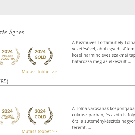
zás Ágnes,
A Kézműves Tortaműhely Tolná
vezetésével, ahol egyedi süte
közel harminc éves szakmai tap
határozza meg az elkészült ...
Mutass többet >>
(85)
A Tolna városának központjába
cukrásziparban, és azóta is f
őrzi a süteménykészítés hagyom
teremt, ...
Mutass többet >>