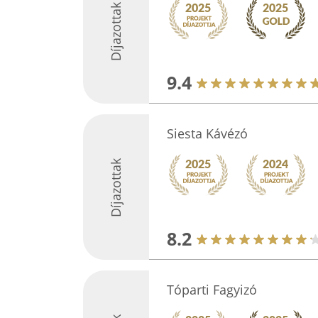
Díjazottak
9.4
Siesta Kávézó
Díjazottak
8.2
Tóparti Fagyizó