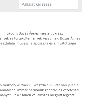
n működik, Buzás Ágnes mestercukrász
mények és tortaköltemények készülnek. Buzás Ágnes
asztalata, művészi alapossága és elhivatottsága
n működő Wittner Cukrászda 1965 óta van jelen a
olyamatosan, immár harmadik generációs vezetéssel
ányát. Ez a családi vállalkozás meghitt légkört