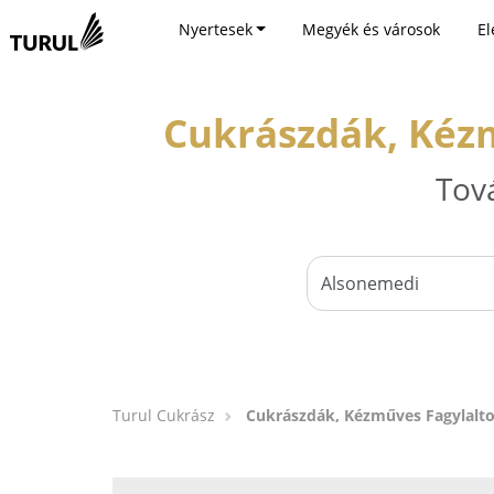
Nyertesek
Megyék és városok
El
Cukrászdák, Kézm
Tov
Turul Cukrász
Cukrászdák, Kézműves Fagylalto