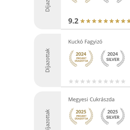
9.2
Kuckó Fagyizó
Díjazottak
Megyesi Cukrászda
Díjazottak