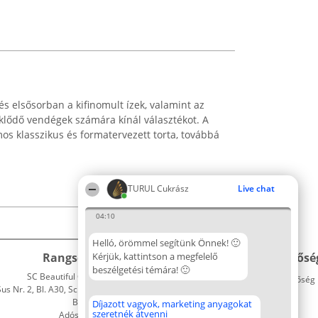
s elsősorban a kifinomult ízek, valamint az
eklődő vendégek számára kínál választékot. A
s klasszikus és formatervezett torta, továbbá
TURUL Cukrász
Live chat
04:10
Helló, örömmel segítünk Önnek! 🙂
Rangsorszervező
Kérjük, kattintson a megfelelő
Népszavazás
Elérhetősé
beszélgetési témára! 🙂
SC Beautiful Company S.R.L.
Nyertesek
Elérhetőség
 Nr. 2, Bl. A30, Sc. A, Et. 4, Ap. 13
Az összes
Bukarest 53-238
díjazottak
Díjazott vagyok, marketing anyagokat
szeretnék átvenni
Adószám 36737675
listája