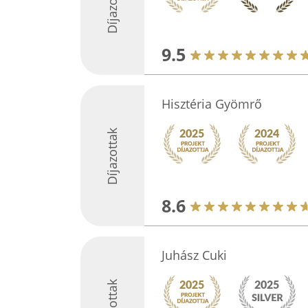
Díjazottak
9.5
Hisztéria Gyömrő
Díjazottak
8.6
Juhász Cuki
Díjazottak