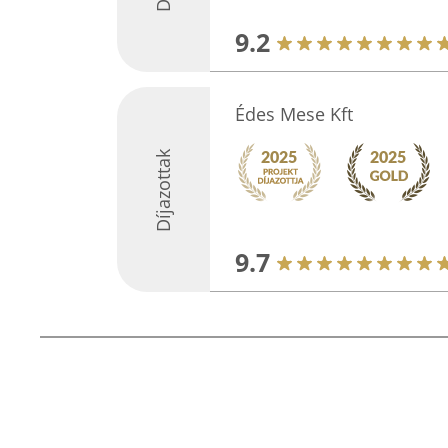
9.2
Édes Mese Kft
Díjazottak
9.7