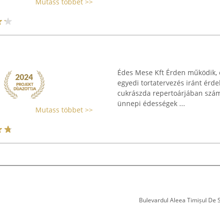
Mutass többet >>
Édes Mese Kft Érden működik, é
egyedi tortatervezés iránt érd
cukrászda repertoárjában számo
ünnepi édességek ...
Mutass többet >>
Bulevardul Aleea Timișul De Sus