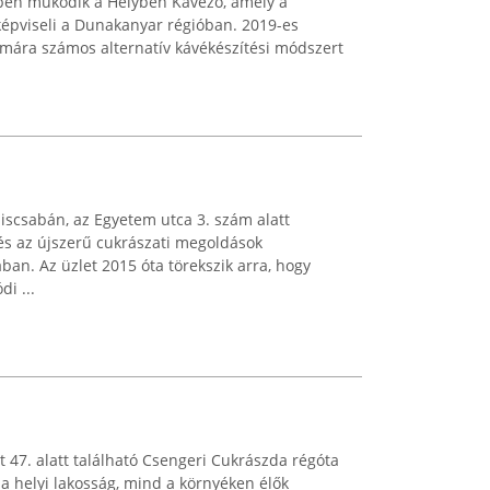
ben működik a Helyben Kávézó, amely a
képviseli a Dunakanyar régióban. 2019-es
mára számos alternatív kávékészítési módszert
scsabán, az Egyetem utca 3. szám alatt
s az újszerű cukrászati megoldások
ban. Az üzlet 2015 óta törekszik arra, hogy
i ...
 47. alatt található Csengeri Cukrászda régóta
 helyi lakosság, mind a környéken élők