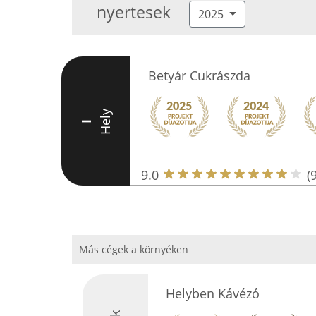
nyertesek
2025
Betyár Cukrászda
Hely
I
9.0
(
Más cégek a környéken
Helyben Kávézó