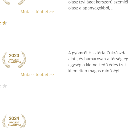
olasz ízvilágot korszerű szemlé
olasz alapanyagokból, ...
Mutass többet >>
A gyömrői Hisztéria Cukrászda 
alatt, és hamarosan a térség e
egység a kiemelkedő édes ízek 
kiemelten magas minőségi ...
Mutass többet >>