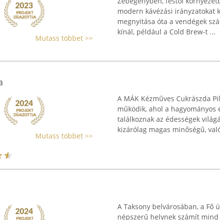
Zebegényben, festői környezet
modern kávézási irányzatokat 
megnyitása óta a vendégek szá
kínál, például a Cold Brew-t ...
Mutass többet >>
a
A MÁK Kézműves Cukrászda Pili
működik, ahol a hagyományos é
találkoznak az édességek világá
kizárólag magas minőségű, valód
Mutass többet >>
A Taksony belvárosában, a Fő út
népszerű helynek számít mind a