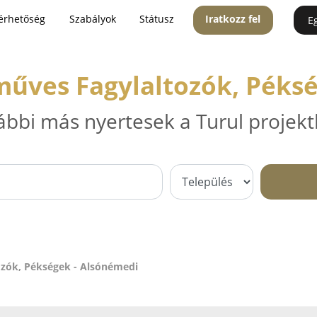
érhetőség
Szabályok
Státusz
Iratkozz fel
E
űves Fagylaltozók, Péks
ábbi más nyertesek a Turul projekt
zók, Pékségek - Alsónémedi