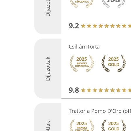
Díjazottak
9.2
CsillámTorta
Díjazottak
9.8
Trattoria Pomo D'Oro (offi