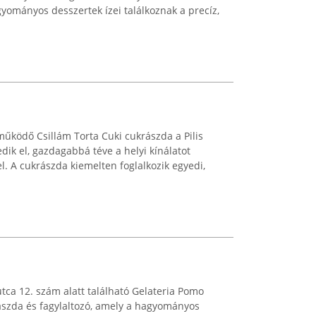
ományos desszertek ízei találkoznak a precíz,
működő Csillám Torta Cuki cukrászda a Pilis
dik el, gazdagabbá téve a helyi kínálatot
. A cukrászda kiemelten foglalkozik egyedi,
tca 12. szám alatt található Gelateria Pomo
ászda és fagylaltozó, amely a hagyományos