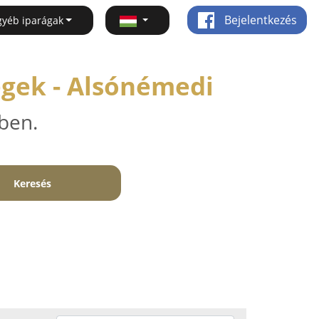
Bejelentkezés
gyéb iparágak
égek - Alsónémedi
ben.
Keresés