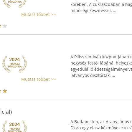
körében. A cukrászdában a hagy
minőségi készítéssel, ...
Mutass többet >>
A Pilisszentiván központjában 
hegység festői lábánál helyezke
egyedülálló édességélményeivel
látványos dísztorták, ...
Mutass többet >>
cial)
A Budapesten, az Arany János u
D'oro egy olasz kézműves cukr