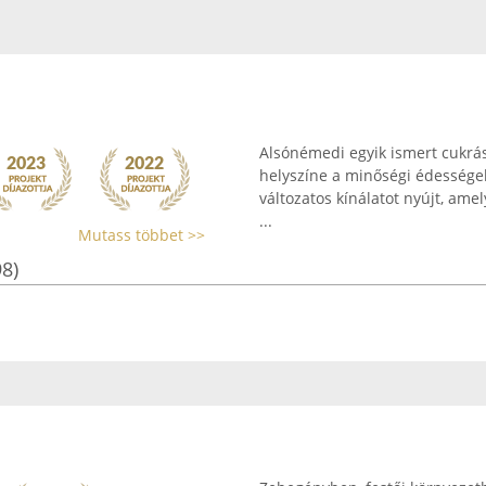
Alsónémedi egyik ismert cukrás
helyszíne a minőségi édességek
változatos kínálatot nyújt, a
...
Mutass többet >>
98)