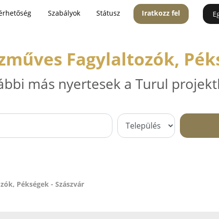
érhetőség
Szabályok
Státusz
Iratkozz fel
E
zműves Fagylaltozók, Péks
ábbi más nyertesek a Turul projekt
zók, Pékségek - Szászvár