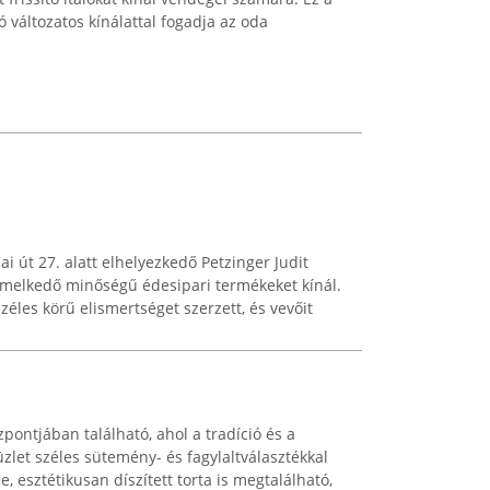
 változatos kínálattal fogadja az oda
i út 27. alatt elhelyezkedő Petzinger Judit
emelkedő minőségű édesipari termékeket kínál.
éles körű elismertséget szerzett, és vevőit
ontjában található, ahol a tradíció és a
üzlet széles sütemény- és fagylaltválasztékkal
e, esztétikusan díszített torta is megtalálható,