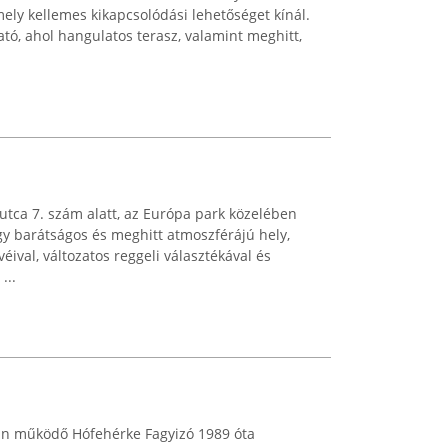
ely kellemes kikapcsolódási lehetőséget kínál.
ató, ahol hangulatos terasz, valamint meghitt,
utca 7. szám alatt, az Európa park közelében
 barátságos és meghitt atmoszférájú hely,
val, változatos reggeli választékával és
...
an működő Hófehérke Fagyizó 1989 óta