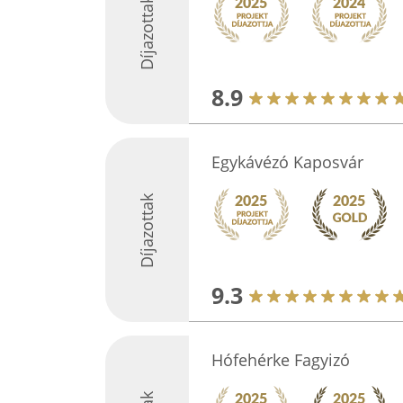
Díjazottak
8.9
Egykávézó Kaposvár
Díjazottak
9.3
Hófehérke Fagyizó