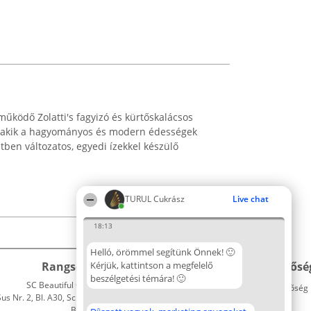
működő Zolatti's fagyizó és kürtőskalácsos
, akik a hagyományos és modern édességek
etben változatos, egyedi ízekkel készülő
TURUL Cukrász
Live chat
18:13
Helló, örömmel segítünk Önnek! 🙂
Rangsorszervező
Kérjük, kattintson a megfelelő
Népszavazás
Elérhetősé
beszélgetési témára! 🙂
SC Beautiful Company S.R.L.
Nyertesek
Elérhetőség
 Nr. 2, Bl. A30, Sc. A, Et. 4, Ap. 13
Az összes
Bukarest 53-238
díjazottak