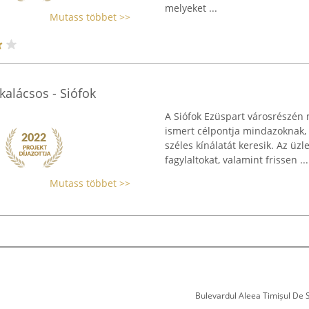
melyeket ...
Mutass többet >>
skalácsos - Siófok
A Siófok Ezüspart városrészén 
ismert célpontja mindazoknak
széles kínálatát keresik. Az üzl
fagylaltokat, valamint frissen ...
Mutass többet >>
Bulevardul Aleea Timișul De Sus