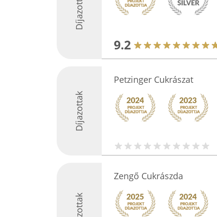
Díjazottak
9.2
Petzinger Cukrászat
Díjazottak
Zengő Cukrászda
Díjazottak