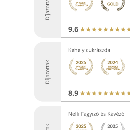
Díjazottak
9.6
Kehely cukrászda
Díjazottak
8.9
Nelli Fagyizó és Kávézó