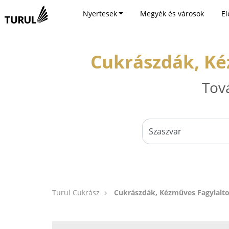
Nyertesek
Megyék és városok
El
Cukrászdák, Ké
Tov
Turul Cukrász
Cukrászdák, Kézműves Fagylalto