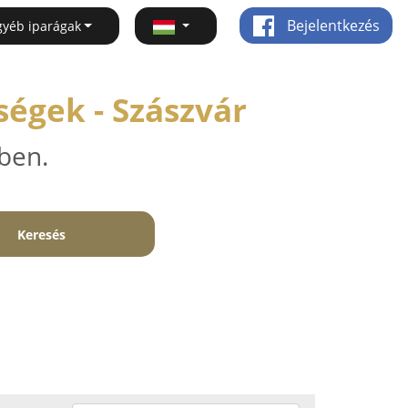
Bejelentkezés
gyéb iparágak
égek - Szászvár
ben.
Keresés