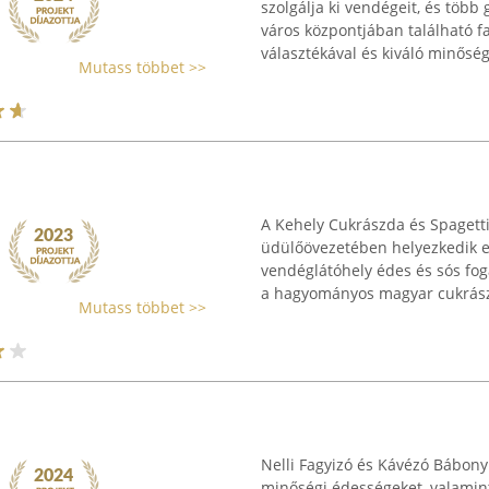
szolgálja ki vendégeit, és több
város központjában található f
választékával és kiváló minőségű
Mutass többet >>
A Kehely Cukrászda és Spagett
üdülőövezetében helyezkedik el
vendéglátóhely édes és sós fog
a hagyományos magyar cukrásza
Mutass többet >>
Nelli Fagyizó és Kávézó Bábony
minőségi édességeket, valamint 