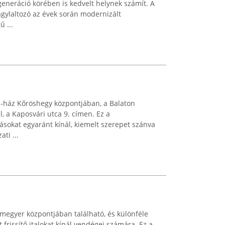
 generáció körében is kedvelt helynek számít. A
agylaltozó az évek során modernizált
 ...
i-ház Kőröshegy központjában, a Balaton
, a Kaposvári utca 9. címen. Ez a
ásokat egyaránt kínál, kiemelt szerepet szánva
ti ...
megyer központjában található, és különféle
frissítő italokat kínál vendégei számára. Ez a