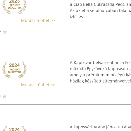
a Ciao Bella Cukrászda Pécs, am
Az üzlet a sétálóutcában találh
ízléses ...
Mutass többet >>
A Kaposvár belvárosában, a Fő 
működő Egykávézó Kaposvár egy
amely a prémium minőségű kávéi
házilag készített süteményeivel 
Mutass többet >>
A kaposvári Arany János utcáb