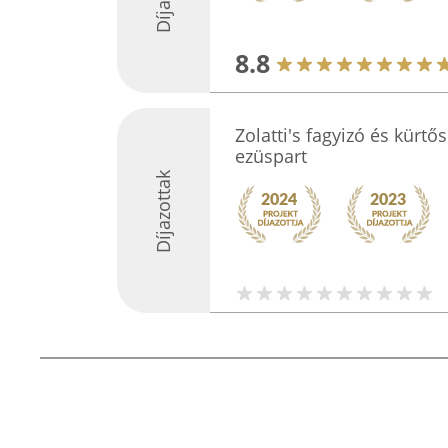
8.8
Zolatti's fagyizó és kürtő
ezüspart
Díjazottak