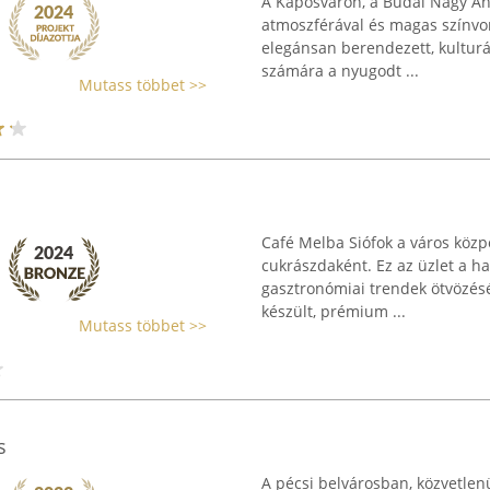
A Kaposváron, a Budai Nagy Ant
atmoszférával és magas színvona
elegánsan berendezett, kulturál
számára a nyugodt ...
Mutass többet >>
Café Melba Siófok a város közp
cukrászdaként. Ez az üzlet a 
gasztronómiai trendek ötvözésé
készült, prémium ...
Mutass többet >>
s
A pécsi belvárosban, közvetlen