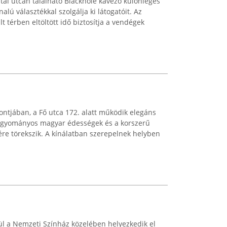
al utcán található Blackhole kávézó különleges
lú választékkal szolgálja ki látogatóit. Az
t térben eltöltött idő biztosítja a vendégek
ontjában, a Fő utca 172. alatt működik elegáns
hagyományos magyar édességek és a korszerű
re törekszik. A kínálatban szerepelnek helyben
ül a Nemzeti Színház közelében helyezkedik el