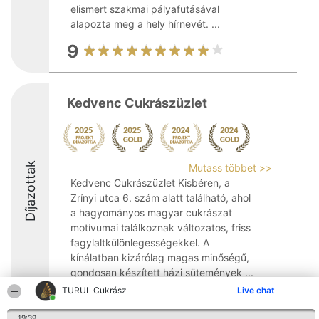
elismert szakmai pályafutásával
alapozta meg a hely hírnevét. ...
9
Kedvenc Cukrászüzlet
Díjazottak
Mutass többet >>
Kedvenc Cukrászüzlet Kisbéren, a
Zrínyi utca 6. szám alatt található, ahol
a hagyományos magyar cukrászat
motívumai találkoznak változatos, friss
fagylaltkülönlegességekkel. A
kínálatban kizárólag magas minőségű,
gondosan készített házi sütemények ...
TURUL Cukrász
Live chat
9.7
19:39