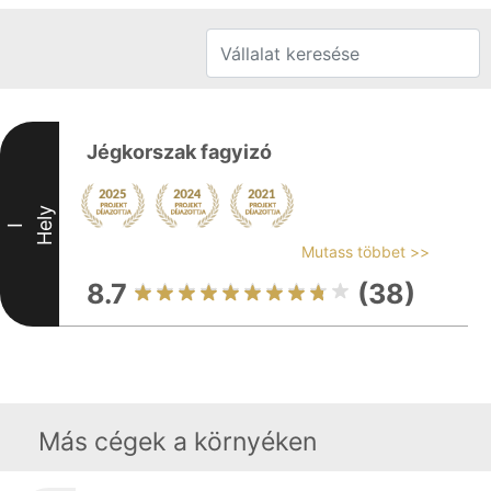
Jégkorszak fagyizó
Hely
I
Mutass többet >>
8.7
(38)
Más cégek a környéken