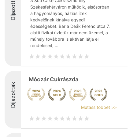
Díjazottak
A Süti Cake Cukrászműhely
Székesfehérváron működik, elsősorban
a hagyományos, házias ízek
kedvelőinek kínálva egyedi
édességeket. Bár a Deák Ferenc utca 7.
alatti fizikai üzletük már nem üzemel, a
műhely továbbra is aktívan látja el
rendeléseit, ...
Móczár Cukrászda
Díjazottak
Mutass többet >>