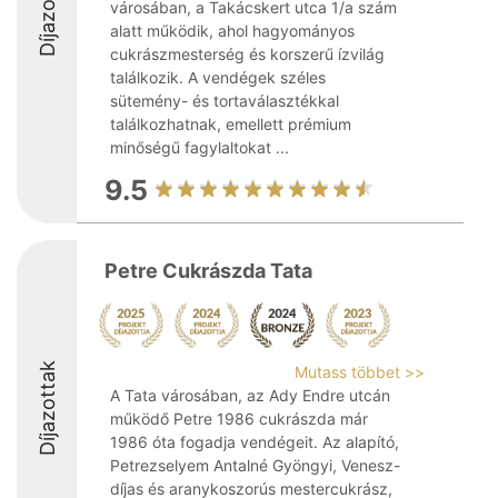
Díjazottak
városában, a Takácskert utca 1/a szám
alatt működik, ahol hagyományos
cukrászmesterség és korszerű ízvilág
találkozik. A vendégek széles
sütemény- és tortaválasztékkal
találkozhatnak, emellett prémium
minőségű fagylaltokat ...
9.5
Petre Cukrászda Tata
Díjazottak
Mutass többet >>
A Tata városában, az Ady Endre utcán
működő Petre 1986 cukrászda már
1986 óta fogadja vendégeit. Az alapító,
Petrezselyem Antalné Gyöngyi, Venesz-
díjas és aranykoszorús mestercukrász,