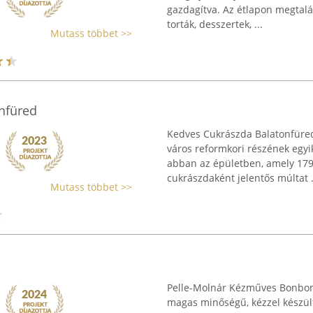
gazdagítva. Az étlapon megta
torták, desszertek, ...
Mutass többet >>
nfüred
Kedves Cukrászda Balatonfüred
város reformkori részének egyi
abban az épületben, amely 1795 
cukrászdaként jelentős múltat .
Mutass többet >>
Pelle-Molnár Kézműves Bonbon 2
magas minőségű, kézzel készült