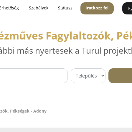
érhetőség
Szabályok
Státusz
Iratkozz fel
E
ézműves Fagylaltozók, Pé
ábbi más nyertesek a Turul projekt
ozók, Pékségek - Adony