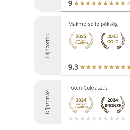
9
Makmoiselle pékség
Díjazottak
9.3
Főtéri Cukrászda
Díjazottak