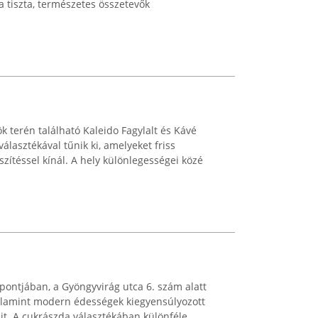
a tiszta, természetes összetevők
k terén található Kaleido Fagylalt és Kávé
álasztékával tűnik ki, amelyeket friss
zítéssel kínál. A hely különlegességei közé
ontjában, a Gyöngyvirág utca 6. szám alatt
alamint modern édességek kiegyensúlyozott
eit. A cukrászda választékában különféle