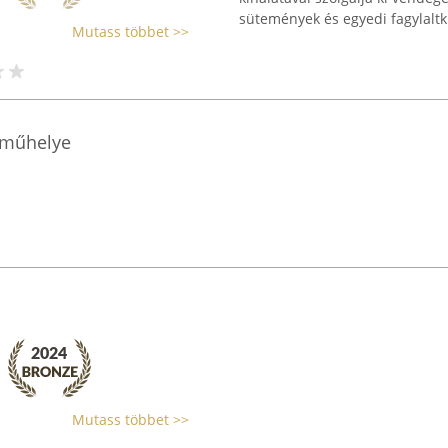
sütemények és egyedi fagylaltkr
Mutass többet >>
zműhelye
Mutass többet >>