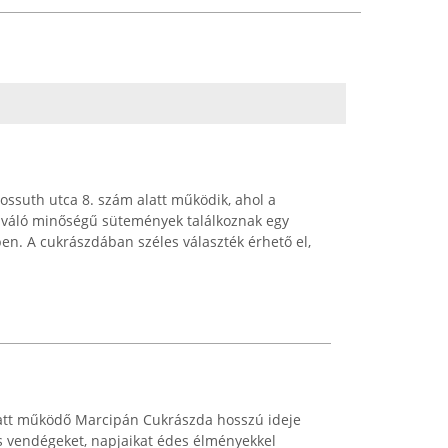
ssuth utca 8. szám alatt működik, ahol a
iváló minőségű sütemények találkoznak egy
en. A cukrászdában széles választék érhető el,
alatt működő Marcipán Cukrászda hosszú ideje
és vendégeket, napjaikat édes élményekkel