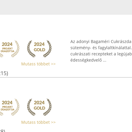
Az adonyi Bagaméri Cukrászda a
sütemény- és fagylaltkínálatta
cukrászati recepteket a legúj
édességkedvelő ...
Mutass többet >>
215)
Mutass többet >>
88)