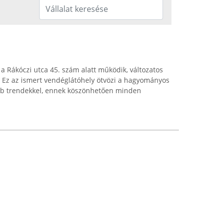
 Rákóczi utca 45. szám alatt működik, változatos
l. Ez az ismert vendéglátóhely ötvözi a hagyományos
abb trendekkel, ennek köszönhetően minden