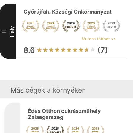
Győrújfalu Községi Önkormányzat
Hely
II
Mutass többet >>
8.6
(7)
Más cégek a környéken
Édes Otthon cukrászműhely
Zalaegerszeg