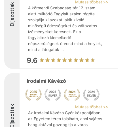
Mutass többet >>
Díjazottak
A körmendi Szabadság tér 12. szám
alatt működő Fagylalt szalon régóta
szolgálja ki azokat, akik kiváló
minőségű édességeket és változatos
ízélményeket keresnek. Ez a
fagylaltozó kiemelkedő
népszerűségnek örvend mind a helyiek,
mind a látogatók ...
9.6
Irodalmi Kávézó
Díjazottak
Mutass többet >>
Az Irodalmi Kávézó Győr központjában,
az Egyetem téren található, ahol sajátos
hangulatával gazdagítja a város