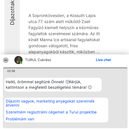
Díjazottak
A Sopronkövesden, a Kossuth Lajos
utca 77. szám alatt működő Zseli
Fagyizó kiemelt helyszín a kézműves
fagylaltok szerelmesei számára. Az itt
kínált Manna Ice artisanal fagylaltokat
gondosan válogatott, friss
alapanyagokból készítik, miközben ...
TURUL Cukrász
Live chat
8.2
02:58
Helló, örömmel segítünk Önnek! 🙂Kérjük,
Rangsorszervező
Népszavazás
Elérhetőség
kattintson a megfelelő beszélgetési témára! 🙂
SC Beautiful Company S.R.L.
Nyertesek
Elérhetőség
Bulevardul Aleea Timișul De
Az összes
Sus Nr. 2, Bl. A30, Sc. A, Et.
díjazottak
4, Ap. 13
listája
Díjazott vagyok, marketing anyagokat szeretnék
Bukarest 53-238
Szabályok
átvenni
Adószám 36737675
Státusz
Szeretném regisztrálni cégemet a Turul projektbe
tel: +363 033 425 71
Polityka
Prywatności
Problémám van