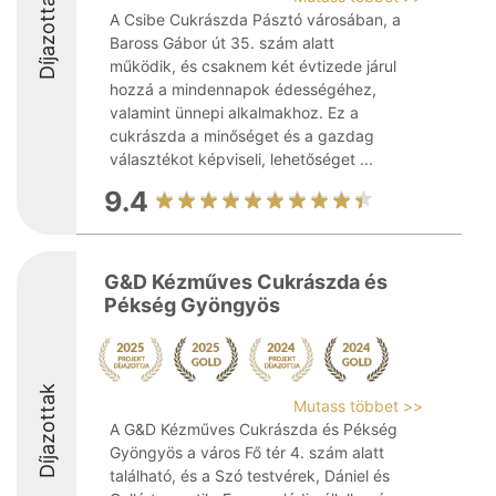
Díjazottak
A Csibe Cukrászda Pásztó városában, a
Baross Gábor út 35. szám alatt
működik, és csaknem két évtizede járul
hozzá a mindennapok édességéhez,
valamint ünnepi alkalmakhoz. Ez a
cukrászda a minőséget és a gazdag
választékot képviseli, lehetőséget ...
9.4
G&D Kézműves Cukrászda és
Pékség Gyöngyös
Díjazottak
Mutass többet >>
A G&D Kézműves Cukrászda és Pékség
Gyöngyös a város Fő tér 4. szám alatt
található, és a Szó testvérek, Dániel és