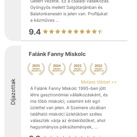
Gellért vezetik. Ez a családi vállalkozás
Gyöngyös mellett Salgótarjánban és
Balatonkenesén is jelen van. Profiljukat
a kézműves ...
9.4
Falánk Fanny Miskolc
Díjazottak
Mutass többet >>
A Falánk Fanny Miskolc 1995-ben jött
létre gasztronómiai vállalkozásként, és
ma több miskolci, valamint két egri
üzlettel van jelen. A Szemere utcában
található miskolci üzletükben széles
választék várja az érdeklődőket, ahol
hagyományos péksütemények, ...