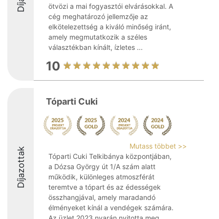
ötvözi a mai fogyasztói elvárásokkal. A
cég meghatározó jellemzője az
elkötelezettség a kiváló minőség iránt,
amely megmutatkozik a széles
választékban kínált, ízletes ...
10
Tóparti Cuki
Mutass többet >>
Díjazottak
Tóparti Cuki Telkibánya központjában,
a Dózsa György út 1/A szám alatt
működik, különleges atmoszférát
teremtve a tópart és az édességek
összhangjával, amely maradandó
élményeket kínál a vendégek számára.
Az üzlet 2023 nyarán nyitotta meg