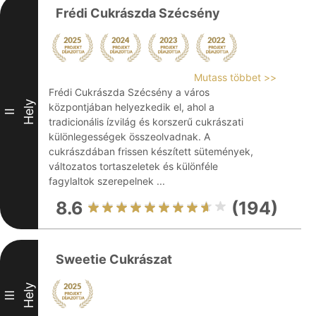
Frédi Cukrászda Szécsény
Mutass többet >>
Frédi Cukrászda Szécsény a város
Hely
központjában helyezkedik el, ahol a
II
tradicionális ízvilág és korszerű cukrászati
különlegességek összeolvadnak. A
cukrászdában frissen készített sütemények,
változatos tortaszeletek és különféle
fagylaltok szerepelnek ...
8.6
(194)
Sweetie Cukrászat
Hely
III