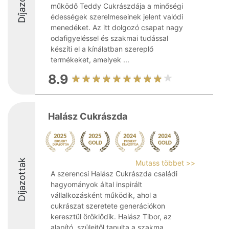
Díjazottak
működő Teddy Cukrászdája a minőségi
édességek szerelmeseinek jelent valódi
menedéket. Az itt dolgozó csapat nagy
odafigyeléssel és szakmai tudással
készíti el a kínálatban szereplő
termékeket, amelyek ...
8.9
Halász Cukrászda
Díjazottak
Mutass többet >>
A szerencsi Halász Cukrászda családi
hagyományok által inspirált
vállalkozásként működik, ahol a
cukrászat szeretete generációkon
keresztül öröklődik. Halász Tibor, az
alapító, szüleitől tanulta a szakma