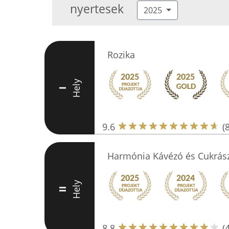
nyertesek
2025
Rozika
Hely
I
9.6
(
Harmónia Kávézó és Cukrás
Hely
II
8.8
(