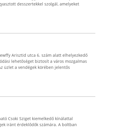
asztott desszertekkel szolgál, amelyeket
ewffy Arisztid utca 6. szám alatt elhelyezkedő
ódási lehetőséget biztosít a város mozgalmas
Az üzlet a vendégek körében jelentős
ató Csoki Sziget kiemelkedő kínálattal
gek iránt érdeklődők számára. A boltban