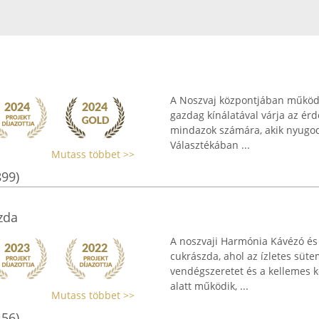
A Noszvaj központjában működő
gazdag kínálatával várja az érd
mindazok számára, akik nyugodt 
Választékában ...
Mutass többet >>
899)
zda
A noszvaji Harmónia Kávézó és
cukrászda, ahol az ízletes süt
vendégszeretet és a kellemes k
alatt működik, ...
Mutass többet >>
456)