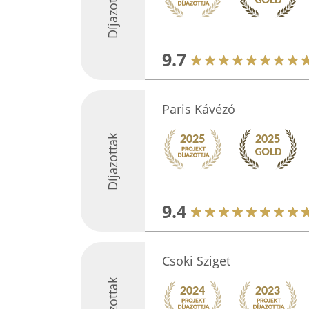
Díjazottak
9.7
Paris Kávézó
Díjazottak
9.4
Csoki Sziget
Díjazottak