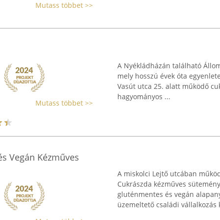
Mutass többet >>
A Nyékládházán található Állom
mely hosszú évek óta egyenletes
Vasút utca 25. alatt működő cuk
hagyományos ...
Mutass többet >>
és Vegán Kézműves
A miskolci Lejtő utcában műk
Cukrászda kézműves süteményeke
gluténmentes és vegán alapany
üzemeltető családi vállalkozás 