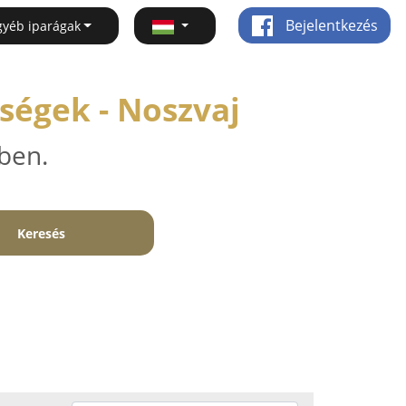
Bejelentkezés
gyéb iparágak
ségek - Noszvaj
ben.
Keresés