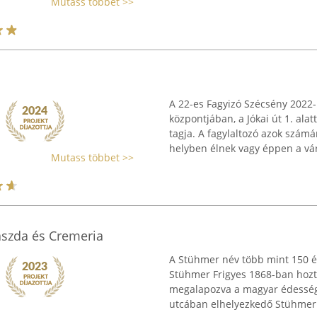
Mutass többet >>
A 22-es Fagyizó Szécsény 202
központjában, a Jókai út 1. ala
tagja. A fagylaltozó azok számá
helyben élnek vagy éppen a vár
Mutass többet >>
ászda és Cremeria
A Stühmer név több mint 150 é
Stühmer Frigyes 1868-ban hozta
megalapozva a magyar édessége
utcában elhelyezkedő Stühmer 