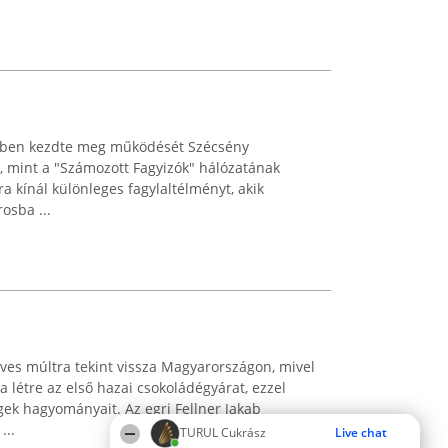
2-ben kezdte meg működését Szécsény
tt, mint a "Számozott Fagyizók" hálózatának
ra kínál különleges fagylaltélményt, akik
osba ...
ves múltra tekint vissza Magyarországon, mivel
 létre az első hazai csokoládégyárat, ezzel
k hagyományait. Az egri Fellner Jakab
...
TURUL Cukrász
Live chat