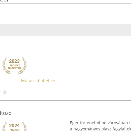
Mutass többet >>
ltozó
Eger történelmi belvárosában ta
a hagyományos olasz fagylaltoka