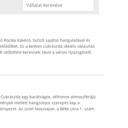
 Rozika Kávézó, Sütiző sajátos hangulatával és
eklődőket. Ez a kedves cukrászda ideális választás
időtöltést keresnek, távol a városi nyüzsgéstől.
 Cukrászda egy barátságos, otthonos atmoszférájú
emények mellett hangsúlyos szerepet kap a
örnyezet. Az üzlet Noszvajon, a Béke utca 1. szám