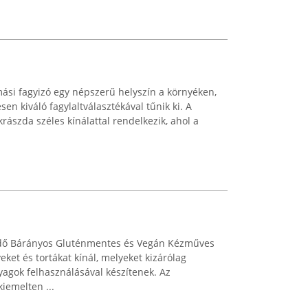
ási fagyizó egy népszerű helyszín a környéken,
en kiváló fagylaltválasztékával tűnik ki. A
rászda széles kínálattal rendelkezik, ahol a
ödő Bárányos Gluténmentes és Vegán Kézműves
t és tortákat kínál, melyeket kizárólag
agok felhasználásával készítenek. Az
kiemelten ...