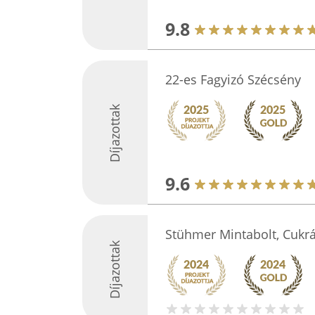
9.8
22-es Fagyizó Szécsény
Díjazottak
9.6
Stühmer Mintabolt, Cukr
Díjazottak