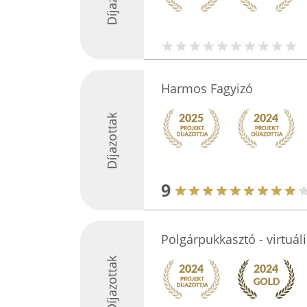
Harmos Fagyizó
Díjazottak
9
Polgárpukkasztó - virtuáli
Díjazottak