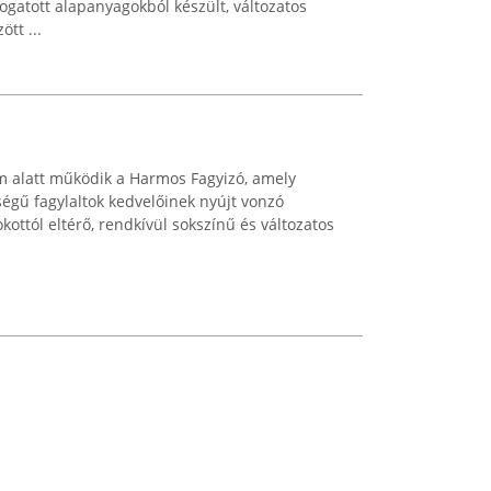
gatott alapanyagokból készült, változatos
tt ...
m alatt működik a Harmos Fagyizó, amely
ségű fagylaltok kedvelőinek nyújt vonzó
kottól eltérő, rendkívül sokszínű és változatos