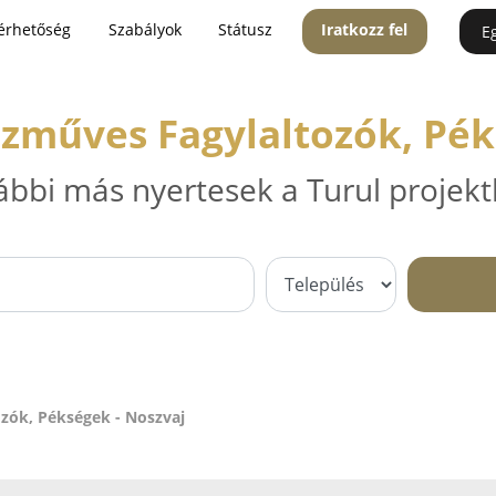
érhetőség
Szabályok
Státusz
Iratkozz fel
E
zműves Fagylaltozók, Pék
ábbi más nyertesek a Turul projekt
zók, Pékségek - Noszvaj