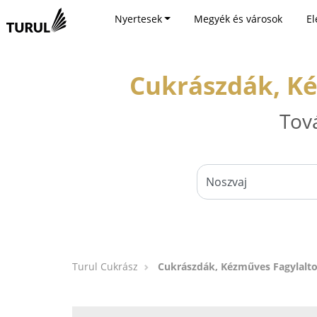
Nyertesek
Megyék és városok
El
Cukrászdák, Ké
Tov
Turul Cukrász
Cukrászdák, Kézműves Fagylalto