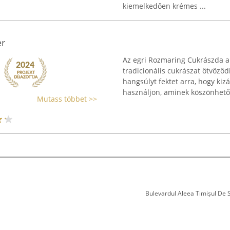
kiemelkedően krémes ...
er
Az egri Rozmaring Cukrászda a
tradicionális cukrászat ötvöződ
hangsúlyt fektet arra, hogy ki
használjon, aminek köszönhetőe
Mutass többet >>
Bulevardul Aleea Timișul De Sus