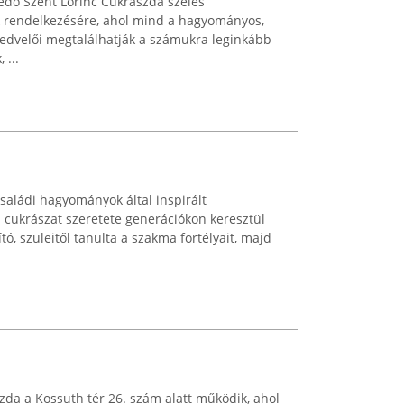
edő Szent Lőrinc Cukrászda széles
ek rendelkezésére, ahol mind a hagyományos,
edvelői megtalálhatják a számukra leginkább
 ...
saládi hagyományok által inspirált
a cukrászat szeretete generációkon keresztül
ító, szüleitől tanulta a szakma fortélyait, majd
zda a Kossuth tér 26. szám alatt működik, ahol