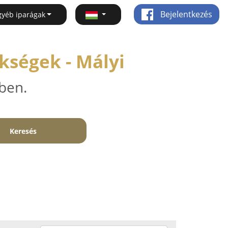
Bejelentkezés
gyéb iparágak
kségek - Mályi
ben.
Keresés