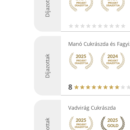
Díjazottak
Manó Cukrászda és Fagyi
Díjazottak
8
Vadvirág Cukrászda
Díjazottak