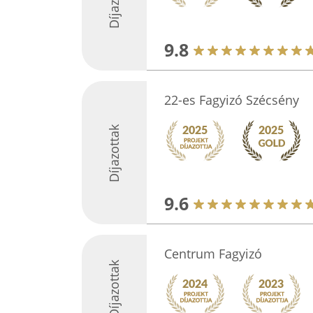
9.8
22-es Fagyizó Szécsény
Díjazottak
9.6
Centrum Fagyizó
Díjazottak