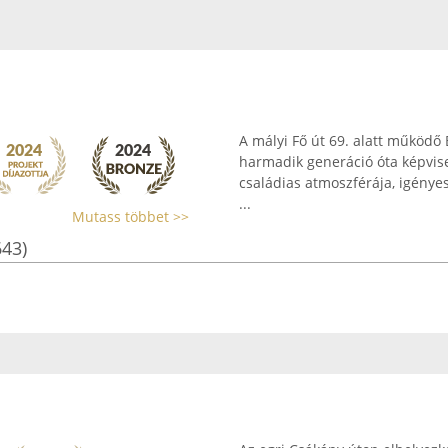
A mályi Fő út 69. alatt működ
harmadik generáció óta képvis
családias atmoszférája, igényes 
...
Mutass többet >>
643)