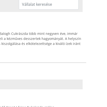
ő Balogh Cukrászda több mint negyven éve, immár
eli a kézműves desszertek hagyományát. A helyszín
kiszolgálása és elkötelezettsége a kiváló ízek iránt