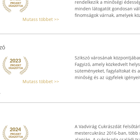
rendelkezik a minőségi édessé
minden látogatót gondosan válo
finomságok várnak, amelyek közö
Mutass többet >>
zó
Szikszó városának központjáb
Fagyizó, amely közkedvelt helys
süteményeket, fagylaltokat és a
minőség és az ügyfelek igényeit 
Mutass többet >>
A Vadvirág Cukrászdát Felsőtár
mestercukrász 2016-ban, több 
alapján. A cukrászda családi tra