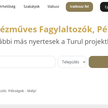
érhetőség
Szabályok
Státusz
Iratkozz fel
E
ézműves Fagylaltozók, Pé
ábbi más nyertesek a Turul projekt
zók, Pékségek - Mályi