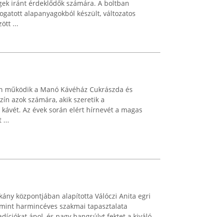
gek iránt érdeklődők számára. A boltban
gatott alapanyagokból készült, változatos
tt ...
an működik a Manó Kávéház Cukrászda és
zín azok számára, akik szeretik a
 kávét. Az évek során elért hírnevét a magas
...
kány központjában alapította Válóczi Anita egri
mint harmincéves szakmai tapasztalata
díciókat ápol, és nagy hangsúlyt fektet a kiváló