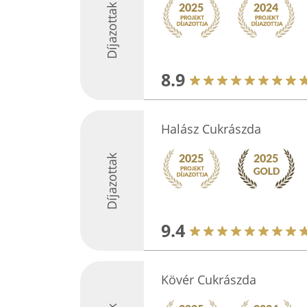
Díjazottak
8.9
Halász Cukrászda
Díjazottak
9.4
Kövér Cukrászda