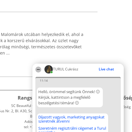
 Malomárok utcában helyezkedik el, ahol a
ik a korszerű elvárásokkal. Az üzlet nagy
zárólag minőségi, természetes összetevőket
n ...
TURUL Cukrász
Live chat
11:14
Helló, örömmel segítünk Önnek! 🙂
Rangsorszervező
Kérjük, kattintson a megfelelő
Népszavazás
Elérhetősé
beszélgetési témára! 🙂
SC Beautiful Company S.R.L.
Nyertesek
Elérhetőség
 Nr. 2, Bl. A30, Sc. A, Et. 4, Ap. 13
Az összes
Bukarest 53-238
díjazottak
Díjazott vagyok, marketing anyagokat
szeretnék átvenni
Adószám 36737675
listája
tel: +363 033 425 71
Szabályok
Szeretném regisztrálni cégemet a Turul