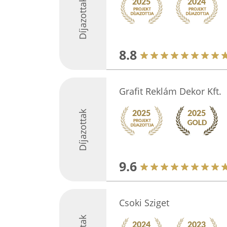
Díjazottak
8.8
Grafit Reklám Dekor Kft.
Díjazottak
9.6
Csoki Sziget