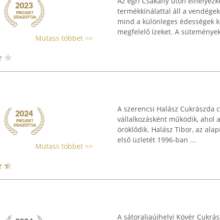
Az egri Csákány úton elhelyezk
termékkínálattal áll a vendég
mind a különleges édességek k
megfelelő ízeket. A sütemények,
Mutass többet >>
A szerencsi Halász Cukrászda c
vállalkozásként működik, ahol 
öröklődik. Halász Tibor, az alap
első üzletét 1996-ban ...
Mutass többet >>
A sátoraljaújhelyi Kövér Cukrás