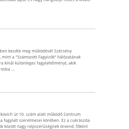
2-ben kezdte meg működését Szécsény
tt, mint a "Számozott Fagyizók" hálózatának
ra kínál különleges fagylaltélményt, akik
osba ...
lkovich út 10. szám alatt működő Centrum
 a fagylalt szerelmesei körében. Ez a cukrászda
ók között nagy népszerűségnek örvend, főként