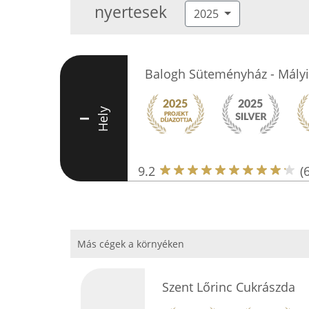
nyertesek
2025
Balogh Süteményház - Mályi
Hely
I
9.2
(
Más cégek a környéken
Szent Lőrinc Cukrászda