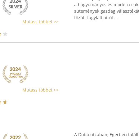
a hagyományos és modern cukrá
sütemények gazdag választékát k
főzött fagylaltjairól ...
Mutass többet >>
Mutass többet >>
A Dobó utcában, Egerben találh