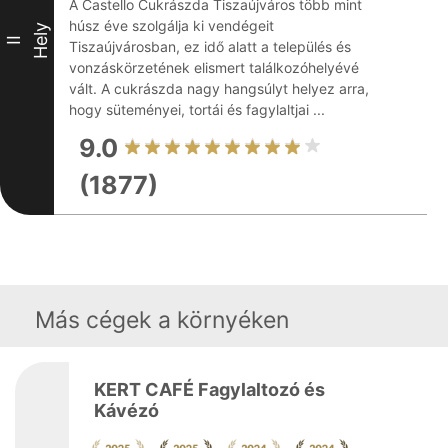
A Castello Cukrászda Tiszaújváros több mint
húsz éve szolgálja ki vendégeit
Hely
II
Tiszaújvárosban, ez idő alatt a település és
vonzáskörzetének elismert találkozóhelyévé
vált. A cukrászda nagy hangsúlyt helyez arra,
hogy süteményei, tortái és fagylaltjai ...
9.0
(1877)
Más cégek a környéken
KERT CAFÉ Fagylaltozó és
Kávézó