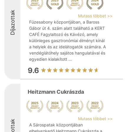
Díjazottak
Mutass többet >>
Füzesabony központjában, a Baross
Gábor út 4. szám alatt található a KERT
CAFÉ Fagylaltozó és Kávézó, amely
különleges gasztronómiai élményt kínál
a helyiek és az idelátogatók számára. A
vendéglátóhely sajátos hangulatával és
egyedien kialakított ...
9.6
Heitzmann Cukrászda
Mutass többet >>
Díjazottak
A Sárospatak központjában
elhelyezkedő Heitzmann Cukrászda a