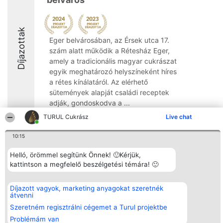
Díjazottak
Eger belvárosában, az Érsek utca 17.
szám alatt működik a Rétesház Eger,
amely a tradicionális magyar cukrászat
egyik meghatározó helyszíneként híres
a rétes kínálatáról. Az elérhető
sütemények alapját családi receptek
adják, gondoskodva a ...
TURUL Cukrász
Live chat
10:15
Helló, örömmel segítünk Önnek! 🙂Kérjük,
Rangsorszervező
Népszavazás
Elérhetőség
kattintson a megfelelő beszélgetési témára! 🙂
SC Beautiful Company S.R.L.
Nyertesek
Elérhetőség
Bulevardul Aleea Timișul De
Az összes
Sus Nr. 2, Bl. A30, Sc. A, Et.
díjazottak
4, Ap. 13
listája
Díjazott vagyok, marketing anyagokat szeretnék
Bukarest 53-238
Szabályok
átvenni
Adószám 36737675
Státusz
Szeretném regisztrálni cégemet a Turul projektbe
tel: +363 033 425 71
Polityka
Prywatności
Problémám van