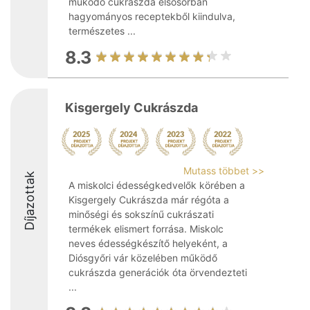
működő cukrászda elsősorban
hagyományos receptekből kiindulva,
természetes ...
8.3
Kisgergely Cukrászda
Mutass többet >>
Díjazottak
A miskolci édességkedvelők körében a
Kisgergely Cukrászda már régóta a
minőségi és sokszínű cukrászati
termékek elismert forrása. Miskolc
neves édességkészítő helyeként, a
Diósgyőri vár közelében működő
cukrászda generációk óta örvendezteti
...