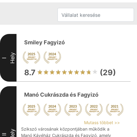
Smiley Fagyizó
Hely
I
8.7
(29)
Manó Cukrászda és Fagyizó
Mutass többet >>
Szikszó városának központjában működik a
Hely
II
Manó Kávéház Cukrászda és Fagyizó, amely