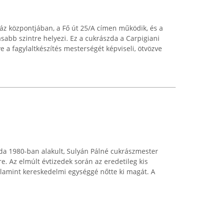
áz központjában, a Fő út 25/A címen működik, és a
sabb szintre helyezi. Ez a cukrászda a Carpigiani
a fagylaltkészítés mesterségét képviseli, ötvözve
da 1980-ban alakult, Sulyán Pálné cukrászmester
. Az elmúlt évtizedek során az eredetileg kis
amint kereskedelmi egységgé nőtte ki magát. A