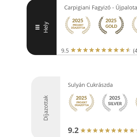
Carpigiani Fagyizó - Újpalota
Hely
III
9.5
(
Sulyán Cukrászda
Díjazottak
9.2