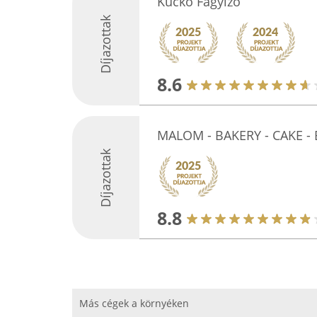
Kuckó Fagyizó
Díjazottak
8.6
MALOM - BAKERY - CAKE 
Díjazottak
8.8
Más cégek a környéken