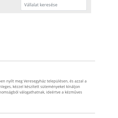
en nyílt meg Veresegyház településen, és azzal a
leges, kézzel készített süteményeket kínáljon
nomságból válogathatnak, ideértve a kézműves