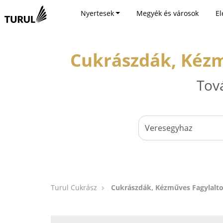
Nyertesek
Megyék és városok
El
Cukrászdák, Kézm
Tov
Turul Cukrász
Cukrászdák, Kézműves Fagylalto