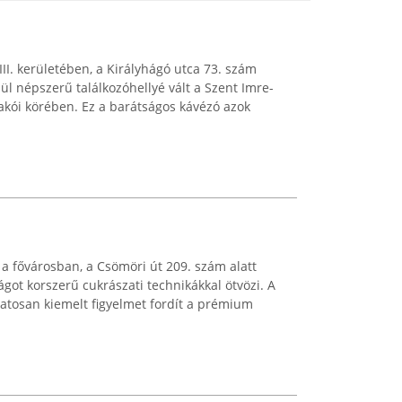
I. kerületében, a Királyhágó utca 73. szám
lül népszerű találkozóhellyé vált a Szent Imre-
lakói körében. Ez a barátságos kávézó azok
a fővárosban, a Csömöri út 209. szám alatt
lágot korszerű cukrászati technikákkal ötvözi. A
matosan kiemelt figyelmet fordít a prémium