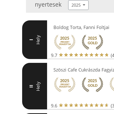
nyertesek
2025
Boldog Torta, Fanni Foltjai
Hely
I
9.7
(
Szöszi Cafe Cukrászda Fagyi
Hely
II
9.6
(