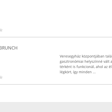
- BRUNCH
Veresegyház központjában tal
gasztronómiai helyszínné vált 
térként is funkcionál, ahol az 
légkört, így minden ...