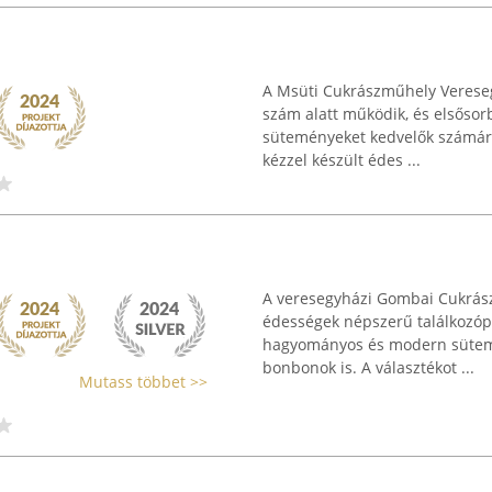
A Msüti Cukrászműhely Vereseg
szám alatt működik, és elsőso
süteményeket kedvelők számára
kézzel készült édes ...
A veresegyházi Gombai Cukrász
édességek népszerű találkozópo
hagyományos és modern sütemény
bonbonok is. A választékot ...
Mutass többet >>