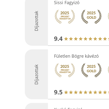
Sissi Fagyizó
Díjazottak
9.4
Fületlen Bögre kávézó
Díjazottak
9.5