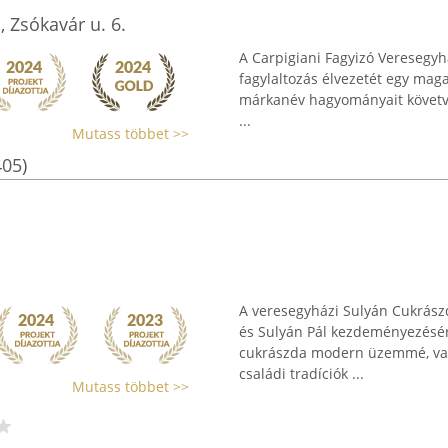
, Zsókavár u. 6.
A Carpigiani Fagyizó Veresegyh
fagylaltozás élvezetét egy maga
márkanév hagyományait követve 
...
Mutass többet >>
405)
A veresegyházi Sulyán Cukrász
és Sulyán Pál kezdeményezésére
cukrászda modern üzemmé, val
családi tradíciók ...
Mutass többet >>