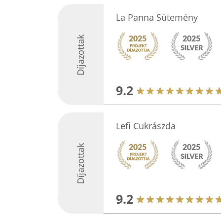
La Panna Sütemény
Díjazottak
9.2
Lefi Cukrászda
Díjazottak
9.2