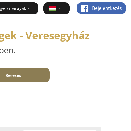
Bejelentkezés
gyéb iparágak
gek - Veresegyház
ben.
Keresés