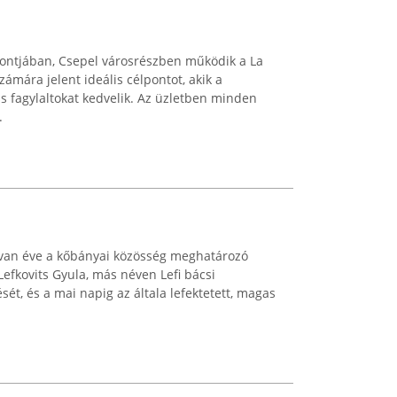
pontjában, Csepel városrészben működik a La
ámára jelent ideális célpontot, akik a
s fagylaltokat kedvelik. Az üzletben minden
.
cvan éve a kőbányai közösség meghatározó
Lefkovits Gyula, más néven Lefi bácsi
ét, és a mai napig az általa lefektetett, magas