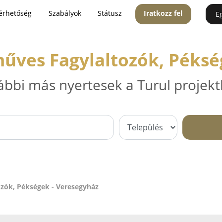
érhetőség
Szabályok
Státusz
Iratkozz fel
E
űves Fagylaltozók, Péksé
ábbi más nyertesek a Turul projekt
zók, Pékségek - Veresegyház