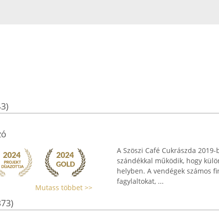
43)
zó
A Szöszi Café Cukrászda 2019-b
szándékkal működik, hogy külön
helyben. A vendégek számos fi
fagylaltokat, ...
Mutass többet >>
373)