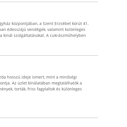
yház központjában, a Szent Erzsébet körút 41.
rban édesszájú vendégek, valamint különleges
 kínál szolgáltatásokat. A cukrászműhelyben
da hosszú ideje ismert, mint a minőségi
ntja. Az üzlet kínálatában megtalálhatók a
ek, torták, friss fagylaltok és különleges