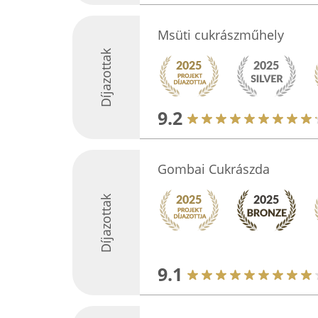
Msüti cukrászműhely
Díjazottak
9.2
Gombai Cukrászda
Díjazottak
9.1