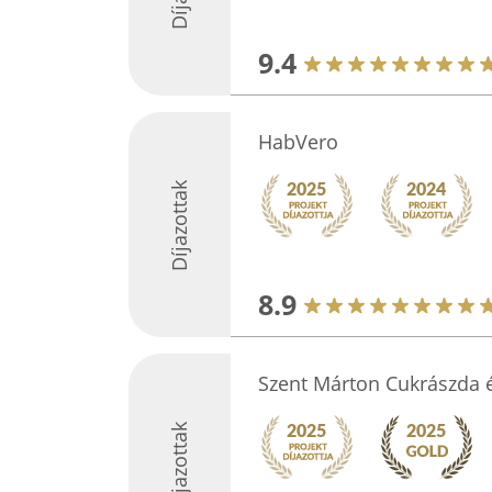
9.4
HabVero
Díjazottak
8.9
Szent Márton Cukrászda 
Díjazottak