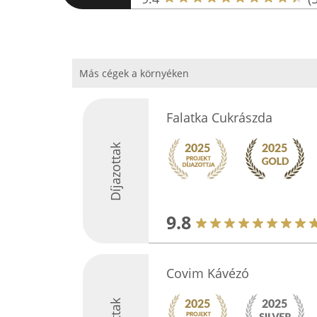
Más cégek a környéken
Falatka Cukrászda
Díjazottak
9.8
Covim Kávézó