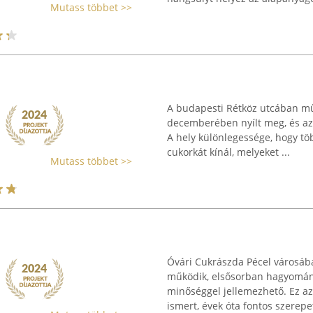
Mutass többet >>
A budapesti Rétköz utcában mű
decemberében nyílt meg, és azó
A hely különlegessége, hogy t
cukorkát kínál, melyeket ...
Mutass többet >>
Óvári Cukrászda Pécel városába
működik, elsősorban hagyomány
minőséggel jellemezhető. Ez az
ismert, évek óta fontos szerepet