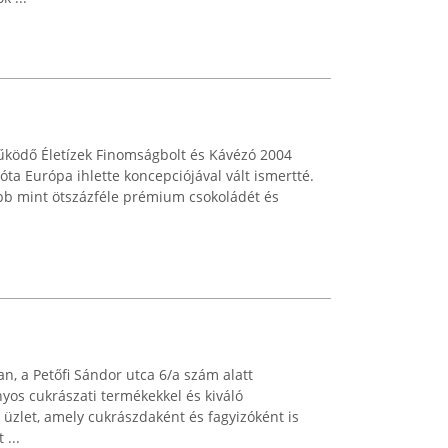
ködő Életízek Finomságbolt és Kávézó 2004
ta Európa ihlette koncepciójával vált ismertté.
öbb mint ötszázféle prémium csokoládét és
n, a Petőfi Sándor utca 6/a szám alatt
os cukrászati termékekkel és kiváló
 üzlet, amely cukrászdaként és fagyizóként is
 ...