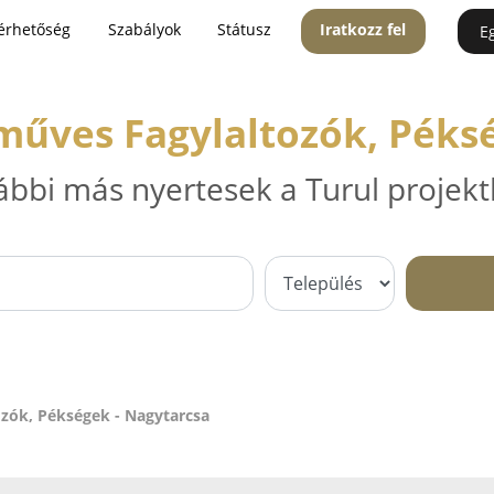
érhetőség
Szabályok
Státusz
Iratkozz fel
E
műves Fagylaltozók, Péksé
ábbi más nyertesek a Turul projekt
zók, Pékségek - Nagytarcsa