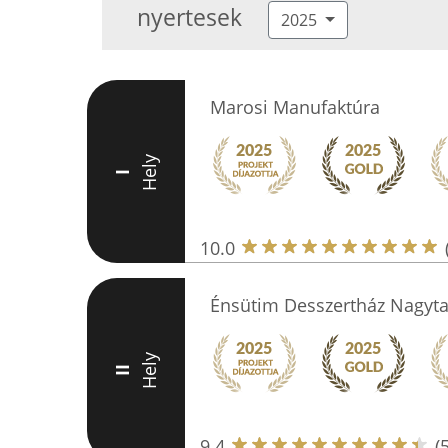
nyertesek
2025
Marosi Manufaktúra
Hely
I
10.0
Énsütim Desszertház Nagyta
Hely
II
9.4
(