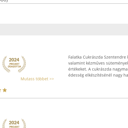
Falatka Cukrászda Szentendre
valamint kézműves sütemények 
értékeket. A cukrászda nagymam
édesség elkészítésénél nagy han
Mutass többet >>