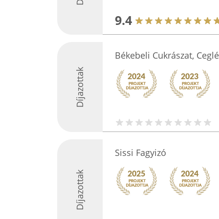
9.4
Békebeli Cukrászat, Ceglé
Díjazottak
Sissi Fagyizó
Díjazottak