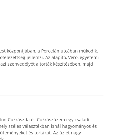
st központjában, a Porcelán utcában működik,
ötelezettség jellemzi. Az alapító, Vero, egyetemi
gazi szenvedélyét a torták készítésében, majd
ton Cukrászda és Cukrászüzem egy családi
mely széles választékban kínál hagyományos és
üteményeket és tortákat. Az üzlet nagy
k ...