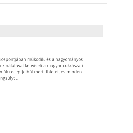
 központjában működik, és a hagyományos
kínálatával képviseli a magyar cukrászati
ák receptjeiből merít ihletet, és minden
gsúlyt ...