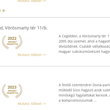
Mutass többet >>
d, Vörösmarty tér 11/b.
A Cegléden, a Vörösmarty tér 
2005 óta üzemel, ahol a hagy
ötvöződnek. Családi vállalkozás
magyar cukrászművészet hagyo
Mutass többet >>
A festői szentendrei Duna-part
működő Sissi Fagyizó azok szám
minőségű fagylaltokat keresik. 
a kompromisszumok ...
Mutass többet >>