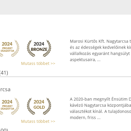
Marosi Kürtős Kft. Nagytarcsa 
és az édességek kedvelőinek kín
vállalkozás egyaránt hangsúly
aspektusaira, ...
Mutass többet >>
(41)
rcsa
A 2020-ban megnyílt Énsütim D
kávézó Nagytarcsa központjában
választékot kínál. A tulajdonos
modern, friss ...
Mutass többet >>
500)