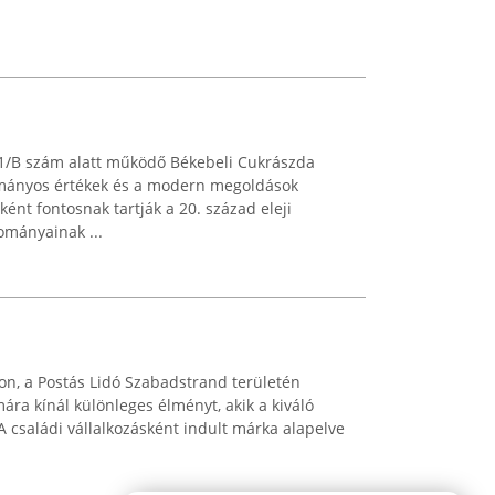
11/B szám alatt működő Békebeli Cukrászda
ományos értékek és a modern megoldások
ként fontosnak tartják a 20. század eleji
mányainak ...
on, a Postás Lidó Szabadstrand területén
ára kínál különleges élményt, akik a kiváló
A családi vállalkozásként indult márka alapelve