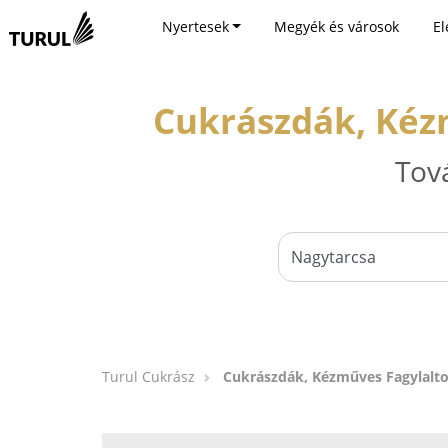
Nyertesek
Megyék és városok
El
Cukrászdák, Kéz
Tov
Turul Cukrász
Cukrászdák, Kézműves Fagylalto