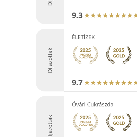
9.3
ÉLETÍZEK
Díjazottak
9.7
Óvári Cukrászda
Díjazottak