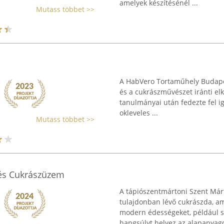
amelyek készítésénél ...
Mutass többet >>
A HabVero Tortaműhely Budape
és a cukrászművészet iránti elk
tanulmányai után fedezte fel i
okleveles ...
Mutass többet >>
és Cukrászüzem
A tápiószentmártoni Szent Már
tulajdonban lévő cukrászda, a
modern édességeket, például s
hangsúlyt helyez az alapanyago