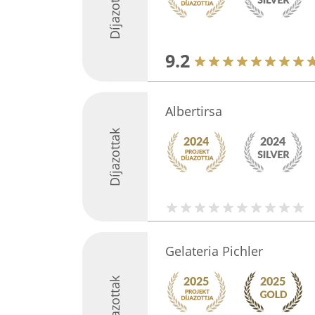
Díjazottak
9.2
Albertirsa
Díjazottak
Gelateria Pichler
Díjazottak