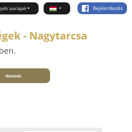
Bejelentkezés
gyéb iparágak
gek - Nagytarcsa
ben.
Keresés