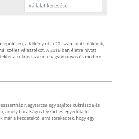
településen, a Kökény utca 20. szám alatt működik,
ál széles választékot. A 2016-ban életre hívott
t fektet a cukrászszakma hagyományos és modern
esszertház Nagytarcsa egy sajátos cukrászda és
, amely barátságos légkört és egyedülálló
ok már a kezdetektől arra törekedtek, hogy egy