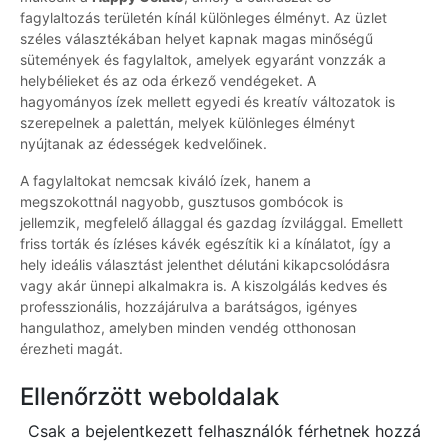
fagylaltozás területén kínál különleges élményt. Az üzlet
széles választékában helyet kapnak magas minőségű
sütemények és fagylaltok, amelyek egyaránt vonzzák a
helybélieket és az oda érkező vendégeket. A
hagyományos ízek mellett egyedi és kreatív változatok is
szerepelnek a palettán, melyek különleges élményt
nyújtanak az édességek kedvelőinek.
A fagylaltokat nemcsak kiváló ízek, hanem a
megszokottnál nagyobb, gusztusos gombócok is
jellemzik, megfelelő állaggal és gazdag ízvilággal. Emellett
friss torták és ízléses kávék egészítik ki a kínálatot, így a
hely ideális választást jelenthet délutáni kikapcsolódásra
vagy akár ünnepi alkalmakra is. A kiszolgálás kedves és
professzionális, hozzájárulva a barátságos, igényes
hangulathoz, amelyben minden vendég otthonosan
érezheti magát.
Ellenőrzött weboldalak
Csak a bejelentkezett felhasználók férhetnek hozzá