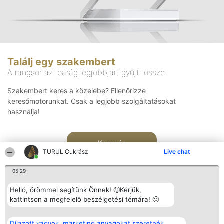
Találj egy szakembert
A rangsor az iparág legjobbjait gyűjti össze
Szakembert keres a közelébe? Ellenőrizze
keresőmotorunkat. Csak a legjobb szolgáltatásokat
használja!
Keresés
TURUL Cukrász
Live chat
05:29
Helló, örömmel segítünk Önnek! 🙂Kérjük,
kattintson a megfelelő beszélgetési témára! 🙂
Rangsorszervező
Népszavazás
Elérhetőség
Díjazott vagyok, marketing anyagokat szeretnék