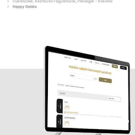
Cukrászdák, Kézműves Fagylaltozók, Pékségek - Kiskőrös
Happy Gelato