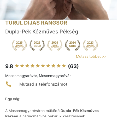
TURUL DÍJAS RANGSOR
Dupla-Pék Kézműves Pékség
Mutass többet >>
9.8
(63)
Mosonmagyaróvár, Mosonmagyaróvár
Mutasd a telefonszámot
Egy cég:
A Mosonmagyaróváron működő
Dupla-Pék Kézműves
Pékség
a hagyományos pékáruk készítésének