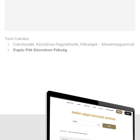
Turul Cukrász
Cukrászdák, Kézműves Fagylaltozók, Pékségek - Mosonmagyaróvár
Dupla-Pék Kézműves Pékség