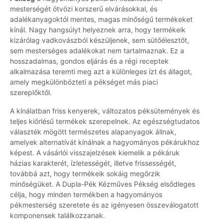
mesterségét ötvözi korszerű elvárásokkal, és
adalékanyagoktól mentes, magas minőségű termékeket
kínál. Nagy hangsúlyt helyeznek arra, hogy termékeik
kizárólag vadkovászból készüljenek, sem sütőélesztőt,
sem mesterséges adalékokat nem tartalmaznak. Ez a
hosszadalmas, gondos eljárás és a régi receptek
alkalmazása teremti meg azt a különleges ízt és állagot,
amely megkülönbözteti a pékséget más piaci
szereplőktől.
A kínálatban friss kenyerek, változatos péksütemények és
teljes kiőrlésű termékek szerepelnek. Az egészségtudatos
választék mögött természetes alapanyagok állnak,
amelyek alternatívát kínálnak a hagyományos pékárukhoz
képest. A vásárlói visszajelzések kiemelik a pékáruk
házias karakterét, ízletességét, illetve frissességét,
továbbá azt, hogy termékeik sokáig megőrzik
minőségüket. A Dupla-Pék Kézműves Pékség elsődleges
célja, hogy minden termékben a hagyományos
pékmesterség szeretete és az igényesen összeválogatott
komponensek találkozzanak.