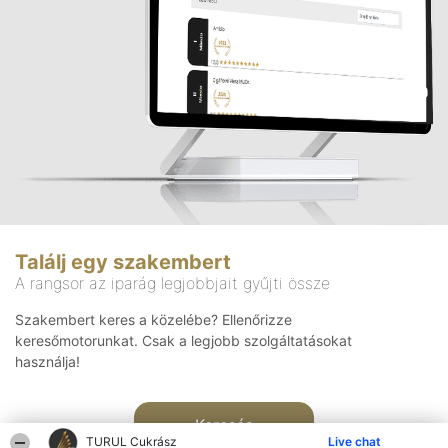
Találj egy szakembert
A rangsor az iparág legjobbjait gyűjti össze
Szakembert keres a közelébe? Ellenőrizze
keresőmotorunkat. Csak a legjobb szolgáltatásokat
használja!
Keresés
TURUL Cukrász
Live chat