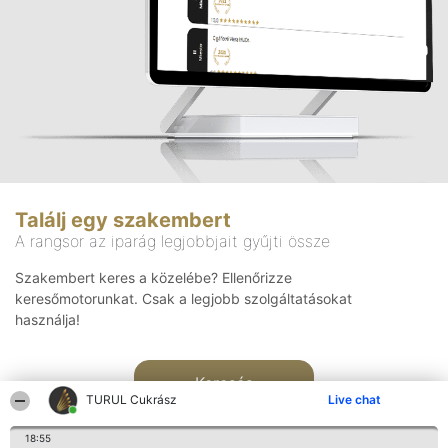
Találj egy szakembert
A rangsor az iparág legjobbjait gyűjti össze
Szakembert keres a közelébe? Ellenőrizze
keresőmotorunkat. Csak a legjobb szolgáltatásokat
használja!
Keresés
TURUL Cukrász
Live chat
18:55