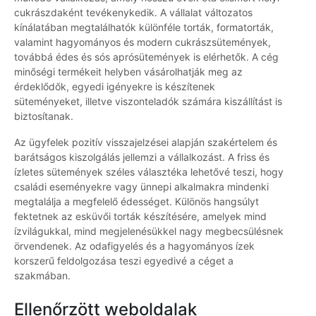
cukrászdaként tevékenykedik. A vállalat változatos
kínálatában megtalálhatók különféle torták, formatorták,
valamint hagyományos és modern cukrászsütemények,
továbbá édes és sós aprósütemények is elérhetők. A cég
minőségi termékeit helyben vásárolhatják meg az
érdeklődők, egyedi igényekre is készítenek
süteményeket, illetve viszonteladók számára kiszállítást is
biztosítanak.
Az ügyfelek pozitív visszajelzései alapján szakértelem és
barátságos kiszolgálás jellemzi a vállalkozást. A friss és
ízletes sütemények széles választéka lehetővé teszi, hogy
családi eseményekre vagy ünnepi alkalmakra mindenki
megtalálja a megfelelő édességet. Különös hangsúlyt
fektetnek az esküvői torták készítésére, amelyek mind
ízvilágukkal, mind megjelenésükkel nagy megbecsülésnek
örvendenek. Az odafigyelés és a hagyományos ízek
korszerű feldolgozása teszi egyedivé a céget a
szakmában.
Ellenőrzött weboldalak