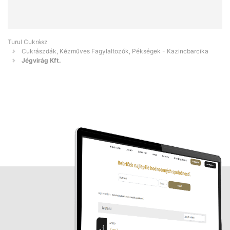
Turul Cukrász
Cukrászdák, Kézműves Fagylaltozók, Pékségek - Kazincbarcika
Jégvirág Kft.