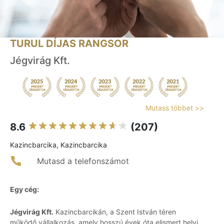
TURUL DÍJAS RANGSOR
Jégvirág Kft.
Mutass többet >>
8.6
(207)
Kazincbarcika, Kazincbarcika
Mutasd a telefonszámot
Egy cég:
Jégvirág Kft.
Kazincbarcikán, a Szent István téren
működő vállalkozás, amely hosszú évek óta elismert helyi