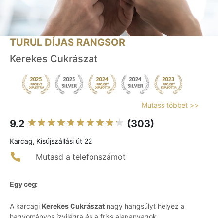
TURUL DÍJAS RANGSOR
Kerekes Cukrászat
Mutass többet >>
9.2
(303)
Karcag, Kisújszállási út 22
Mutasd a telefonszámot
Egy cég:
A karcagi
Kerekes Cukrászat
nagy hangsúlyt helyez a
hagyományos ízvilágra és a friss alapanyagok