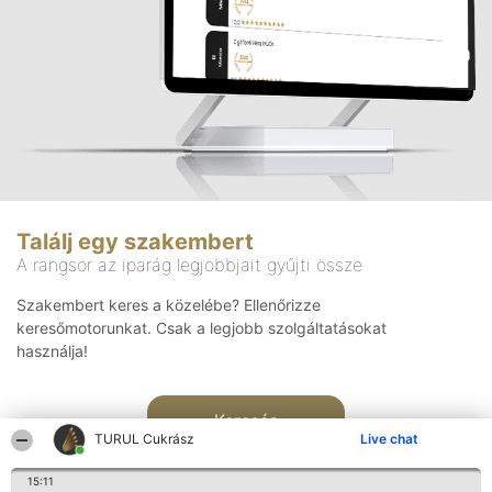
Találj egy szakembert
A rangsor az iparág legjobbjait gyűjti össze
Szakembert keres a közelébe? Ellenőrizze
keresőmotorunkat. Csak a legjobb szolgáltatásokat
használja!
Keresés
TURUL Cukrász
Live chat
15:11