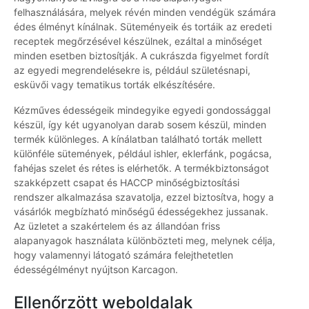
felhasználására, melyek révén minden vendégük számára
édes élményt kínálnak. Süteményeik és tortáik az eredeti
receptek megőrzésével készülnek, ezáltal a minőséget
minden esetben biztosítják. A cukrászda figyelmet fordít
az egyedi megrendelésekre is, például születésnapi,
esküvői vagy tematikus torták elkészítésére.
Kézműves édességeik mindegyike egyedi gondossággal
készül, így két ugyanolyan darab sosem készül, minden
termék különleges. A kínálatban található torták mellett
különféle sütemények, például ishler, eklerfánk, pogácsa,
fahéjas szelet és rétes is elérhetők. A termékbiztonságot
szakképzett csapat és HACCP minőségbiztosítási
rendszer alkalmazása szavatolja, ezzel biztosítva, hogy a
vásárlók megbízható minőségű édességekhez jussanak.
Az üzletet a szakértelem és az állandóan friss
alapanyagok használata különbözteti meg, melynek célja,
hogy valamennyi látogató számára felejthetetlen
édességélményt nyújtson Karcagon.
Ellenőrzött weboldalak