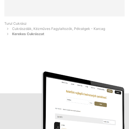
Turul Cukrász
Cukrászdák, Kézműves Fagylaltozók, Pékségek - Karcag
Kerekes Cukrászat