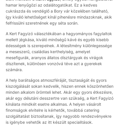
hamar lenyűgözi az odalátogatókat. Ez a kedves
cukrászda és vendéglő a Bory vár közelében található,
így kiváló lehetőséget kínál pihenésre mindazoknak, akik
felfrissülni szeretnének egy séta során.
A Kert Fagyizó választékában a hagyományos fagylaltok
mellett jégkása, kiváló minőségű kávé és egyéb kisebb
édességek is szerepelnek. A létesítmény különlegessége
a meseszerű, családias kerthelyiség, amelyet
mesefigurák, aranyos állatos dísztárgyak és virágok
díszítenek, különösen vonzóvá téve azt a gyerekek
számára.
A hely barátságos atmoszféráját, tisztaságát és gyors
kiszolgálását sokan kedvelik, hiszen ennek köszönhetően
minden alkalom örömteli lehet. Akár egy gyors étkezésre,
akár egy délutáni desszertre van szükség, a Kert Fagyizó
kínálata mindkét esetre alkalmas. A helyen vásárolt
finomságok elvitelre is kérhetők, továbbá catering
szolgáltatást biztosítanak, így nagyobb rendezvényekre
is igénybe vehetők az itt készült specialitások.