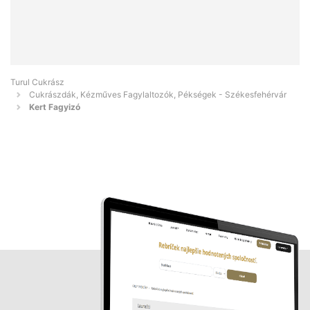
Turul Cukrász
Cukrászdák, Kézműves Fagylaltozók, Pékségek - Székesfehérvár
Kert Fagyizó