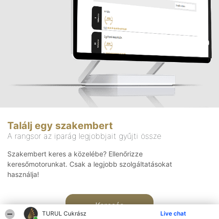
Találj egy szakembert
A rangsor az iparág legjobbjait gyűjti össze
Szakembert keres a közelébe? Ellenőrizze
keresőmotorunkat. Csak a legjobb szolgáltatásokat
használja!
Keresés
TURUL Cukrász
Live chat