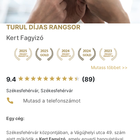
TURUL DÍJAS RANGSOR
Kert Fagyizó
Mutass többet >>
9.4
(89)
Székesfehérvár, Székesfehérvár
Mutasd a telefonszámot
Egy cég:
Székesfehérvár központjában, a Vágújhelyi utca 49. szám
alatt működik a
Kert Fagyizó
, amely egyedi hangulatával