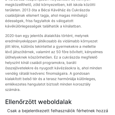
megközelíthető, zöld környezetben, két iskola közötti
területen. 2013 óta a Bécsi Kávéház és Cukrászda
családjának elismert tagja, ahol magas minőségű
édességek, friss fagylaltok és válogatott
kávékülönlegességek találhatók a kínálatban.
2020-ban egy jelentős átalakítás történt, melynek
eredményeképpen játékosabb és vidámabb környezet
jött létre, különös tekintettel a gyermekekre a mellette
lévő játszótérnek, valamint az 50 főre bővített, kényelmes
ülőhelyeknek köszönhetően. Ez a cukrászda megfelelő
helyszínt kínál családi programokra, baráti
összejövetelekre és nyugodt kávézásokra is, ahol minden
vendég rátalál kedvenc finomságaira. A gondosan
kialakított belső tér és a terasz harmóniája különleges,
emlékezetes hangulatot biztosít minden korosztály
számára.
Ellenőrzött weboldalak
Csak a bejelentkezett felhasználók férhetnek hozzá