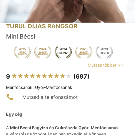
TURUL DÍJAS RANGSOR
Mini Bécsi
Mutass többet >>
9
(697)
Ménfőcsanak, Győr-Ménfőcsanak
Mutasd a telefonszámot
Egy cég:
A
Mini Bécsi Fagyizó és Cukrászda Győr-Ménfőcsanak
a városrész központjában helyezkedik el, könnyen