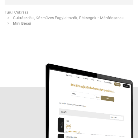
Turul Cukrász
Cukrászdák, Kézműves Fagylaltozók, Pékségek - Ménfőcsanak
Mini Bécsi