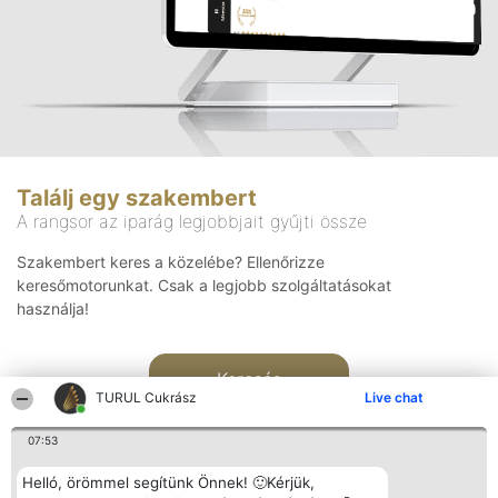
Találj egy szakembert
A rangsor az iparág legjobbjait gyűjti össze
Szakembert keres a közelébe? Ellenőrizze
keresőmotorunkat. Csak a legjobb szolgáltatásokat
használja!
Keresés
TURUL Cukrász
Live chat
07:53
Helló, örömmel segítünk Önnek! 🙂Kérjük,