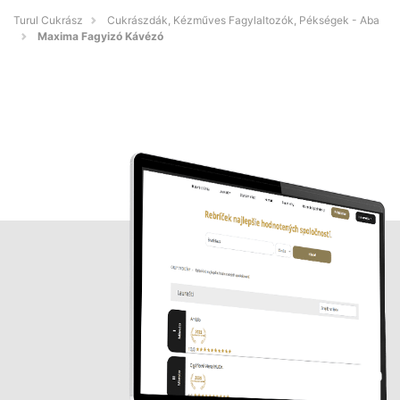
Turul Cukrász
Cukrászdák, Kézműves Fagylaltozók, Pékségek - Aba
Maxima Fagyizó Kávézó