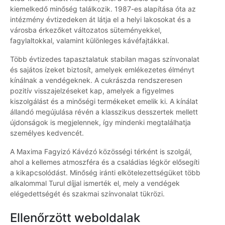
kiemelkedő minőség találkozik. 1987-es alapítása óta az
intézmény évtizedeken át látja el a helyi lakosokat és a
városba érkezőket változatos süteményekkel,
fagylaltokkal, valamint különleges kávéfajtákkal.
Több évtizedes tapasztalatuk stabilan magas színvonalat
és sajátos ízeket biztosít, amelyek emlékezetes élményt
kínálnak a vendégeknek. A cukrászda rendszeresen
pozitív visszajelzéseket kap, amelyek a figyelmes
kiszolgálást és a minőségi termékeket emelik ki. A kínálat
állandó megújulása révén a klasszikus desszertek mellett
újdonságok is megjelennek, így mindenki megtalálhatja
személyes kedvencét.
A Maxima Fagyizó Kávézó közösségi térként is szolgál,
ahol a kellemes atmoszféra és a családias légkör elősegíti
a kikapcsolódást. Minőség iránti elkötelezettségüket több
alkalommal Turul díjjal ismerték el, mely a vendégek
elégedettségét és szakmai színvonalat tükrözi.
Ellenőrzött weboldalak