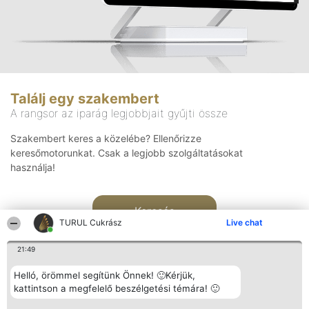
Találj egy szakembert
A rangsor az iparág legjobbjait gyűjti össze
Szakembert keres a közelébe? Ellenőrizze
keresőmotorunkat. Csak a legjobb szolgáltatásokat
használja!
Keresés
TURUL Cukrász
Live chat
21:49
Helló, örömmel segítünk Önnek! 🙂Kérjük,
kattintson a megfelelő beszélgetési témára! 🙂