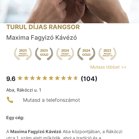
TURUL DÍJAS RANGSOR
Maxima Fagyizó Kávézó
Mutass többet >>
9.6
(104)
Aba, Rákóczi u. 1
Mutasd a telefonszámot
Egy cég:
A
Maxima Fagyizó Kávézó
Aba központjában, a Rákóczi
utca 1. szám alatt működik, ahol a tradíció és a