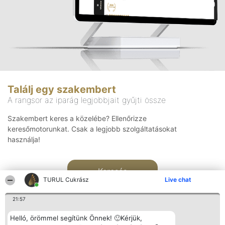
Találj egy szakembert
A rangsor az iparág legjobbjait gyűjti össze
Szakembert keres a közelébe? Ellenőrizze
keresőmotorunkat. Csak a legjobb szolgáltatásokat
használja!
Keresés
TURUL Cukrász
Live chat
21:57
Helló, örömmel segítünk Önnek! 🙂Kérjük,