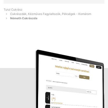
Turul Cukrász
Cukrászdák, Kézműves Fagylaltozók, Pékségek - Komárom
Németh Cukrászda