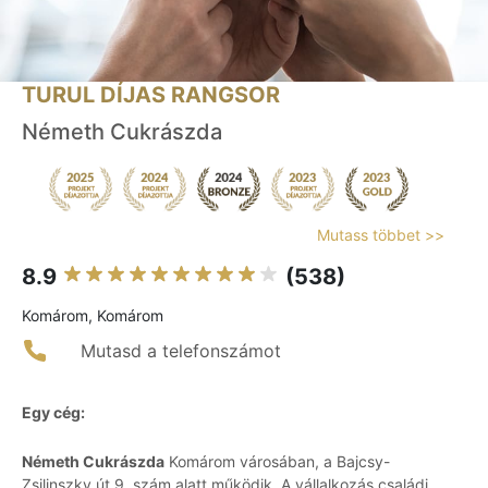
TURUL DÍJAS RANGSOR
Németh Cukrászda
Mutass többet >>
8.9
(538)
Komárom, Komárom
Mutasd a telefonszámot
Egy cég:
Németh Cukrászda
Komárom városában, a Bajcsy-
Zsilinszky út 9. szám alatt működik. A vállalkozás családi