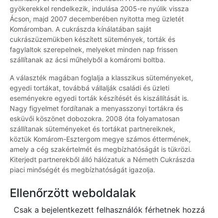
gyökerekkel rendelkezik, indulása 2005-re nyúlik vissza
Ácson, majd 2007 decemberében nyitotta meg üzletét
Komáromban. A cukrászda kínálatában saját
cukrászüzemükben készített sütemények, torták és
fagylaltok szerepelnek, melyeket minden nap frissen
szállítanak az ácsi műhelyből a komáromi boltba.
A választék magában foglalja a klasszikus süteményeket,
egyedi tortákat, továbbá vállalják családi és üzleti
eseményekre egyedi torták készítését és kiszállítását is.
Nagy figyelmet fordítanak a menyasszonyi tortákra és
esküvői köszönet dobozokra. 2008 óta folyamatosan
szállítanak süteményeket és tortákat partnereiknek,
köztük Komárom-Esztergom megye számos éttermének,
amely a cég szakértelmét és megbízhatóságát is tükrözi.
Kiterjedt partnerekből álló hálózatuk a Németh Cukrászda
piaci minőségét és megbízhatóságát igazolja.
Ellenőrzött weboldalak
Csak a bejelentkezett felhasználók férhetnek hozzá