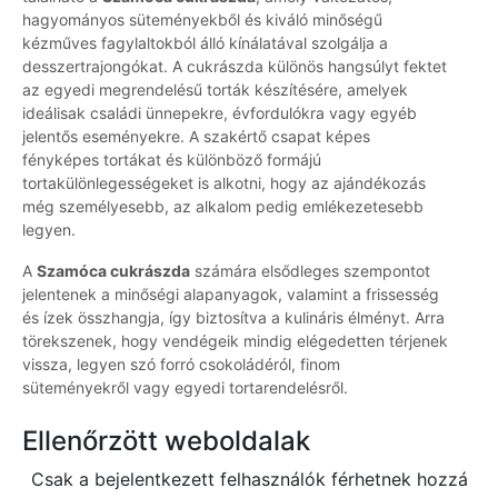
hagyományos süteményekből és kiváló minőségű
kézműves fagylaltokból álló kínálatával szolgálja a
desszertrajongókat. A cukrászda különös hangsúlyt fektet
az egyedi megrendelésű torták készítésére, amelyek
ideálisak családi ünnepekre, évfordulókra vagy egyéb
jelentős eseményekre. A szakértő csapat képes
fényképes tortákat és különböző formájú
tortakülönlegességeket is alkotni, hogy az ajándékozás
még személyesebb, az alkalom pedig emlékezetesebb
legyen.
A
Szamóca cukrászda
számára elsődleges szempontot
jelentenek a minőségi alapanyagok, valamint a frissesség
és ízek összhangja, így biztosítva a kulináris élményt. Arra
törekszenek, hogy vendégeik mindig elégedetten térjenek
vissza, legyen szó forró csokoládéról, finom
süteményekről vagy egyedi tortarendelésről.
Ellenőrzött weboldalak
Csak a bejelentkezett felhasználók férhetnek hozzá