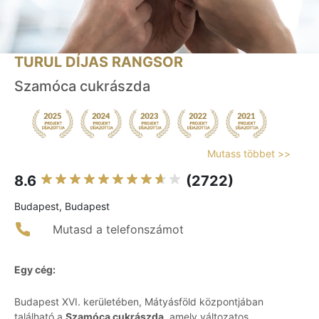
TURUL DÍJAS RANGSOR
Szamóca cukrászda
Mutass többet >>
8.6
(2722)
Budapest, Budapest
Mutasd a telefonszámot
Egy cég:
Budapest XVI. kerületében, Mátyásföld központjában
található a
Szamóca cukrászda
, amely változatos,