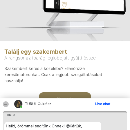
Találj egy szakembert
A rangsor az iparág legjobbjait gyűjti össze
Szakembert keres a közelébe? Ellenőrizze
keresőmotorunkat. Csak a legjobb szolgáltatásokat
használja!
Keresés
TURUL Cukrász
Live chat
06:08
Helló, örömmel segítünk Önnek! 🙂Kérjük,