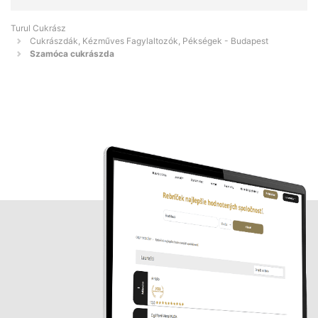
Turul Cukrász
Cukrászdák, Kézműves Fagylaltozók, Pékségek - Budapest
Szamóca cukrászda