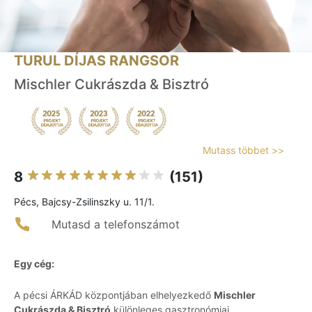
TURUL DÍJAS RANGSOR
Mischler Cukrászda & Bisztró
Mutass többet >>
8
(151)
Pécs, Bajcsy-Zsilinszky u. 11/1.
Mutasd a telefonszámot
Egy cég:
A pécsi ÁRKÁD központjában elhelyezkedő
Mischler
Cukrászda & Bisztró
különleges gasztronómiai