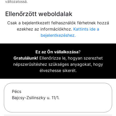
változatossá.
Ellenőrzött weboldalak
Csak a bejelentkezett felhasználók férhetnek hozzá
ezekhez az információkhoz.
Kattints ide a
bejelentkezéshez.
Ez az Ön vállalkozása
?
Gratulálunk!
Ellenőrizze le, hogyan szerezhet
népszerűsítéshez szükséges anyagokat, hogy
élvezhesse sikerét.
Pécs
Bajcsy-Zsilinszky u. 11/1.