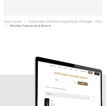
Turul Cukrász
Cukrászdák, Kézműves Fagylaltozók, Pékségek - Pécs
Mischler Cukrászda & Bisztró