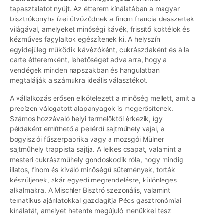
tapasztalatot nyújt. Az étterem kínálatában a magyar
bisztrókonyha ízei ötvöződnek a finom francia desszertek
világával, amelyeket minőségi kávék, frissítő koktélok és
kézműves fagylaltok egészítenek ki. A helyszín
egyidejűleg működik kávézóként, cukrászdaként és à la
carte étteremként, lehetőséget adva arra, hogy a
vendégek minden napszakban és hangulatban
megtalálják a számukra ideális választékot.
A vállalkozás erősen elkötelezett a minőség mellett, amit a
precízen válogatott alapanyagok is megerősítenek.
Számos hozzávaló helyi termelőktől érkezik, így
példaként említhető a pellérdi sajtműhely vajai, a
bogyiszlói fűszerpaprika vagy a mozsgói Mülner
sajtműhely trappista sajtja. A lelkes csapat, valamint a
mesteri cukrászműhely gondoskodik róla, hogy mindig
illatos, finom és kiváló minőségű sütemények, torták
készüljenek, akár egyedi megrendelésre, különleges
alkalmakra. A Mischler Bisztró szezonális, valamint
tematikus ajánlatokkal gazdagítja Pécs gasztronómiai
kínálatát, amelyet hetente megújuló menükkel tesz