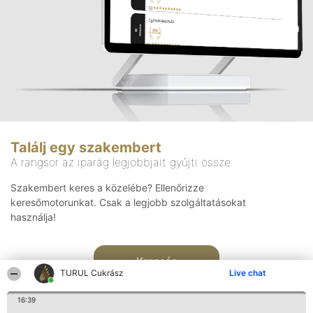
Találj egy szakembert
A rangsor az iparág legjobbjait gyűjti össze
Szakembert keres a közelébe? Ellenőrizze
keresőmotorunkat. Csak a legjobb szolgáltatásokat
használja!
Keresés
TURUL Cukrász
Live chat
16:39