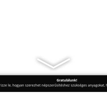
Gratulálunk!
rizze le, hogyan szerezhet népszerűsítéshez szükséges anyagokat, h
ók, Pékségek - Balatonalmádi
Szó ami Szó G&D Kézműves Cukrá