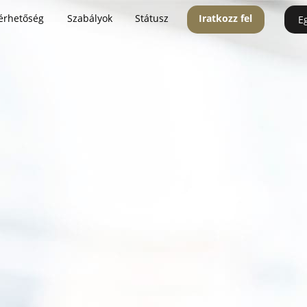
érhetőség
Szabályok
Státusz
Iratkozz fel
E