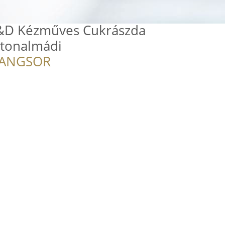
G&D Kézműves Cukrászda
atonalmádi
RANGSOR