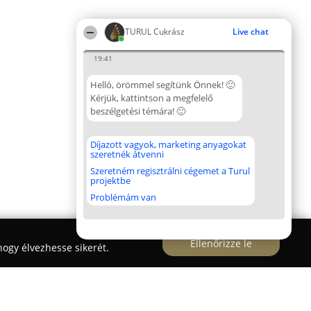
TURUL Cukrász
Live chat
19:41
Helló, örömmel segítünk Önnek! 🙂
Kérjük, kattintson a megfelelő
beszélgetési témára! 🙂
Díjazott vagyok, marketing anyagokat
szeretnék átvenni
Szeretném regisztrálni cégemet a Turul
projektbe
Problémám van
Ellenőrizze le
ogy élvezhesse sikerét.
szda és Pékség Balatonalmádi