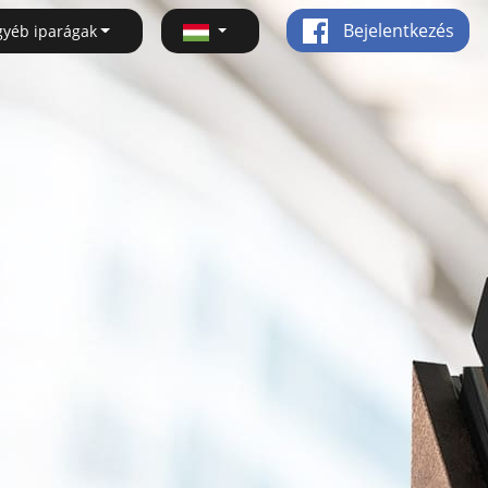
Bejelentkezés
gyéb iparágak