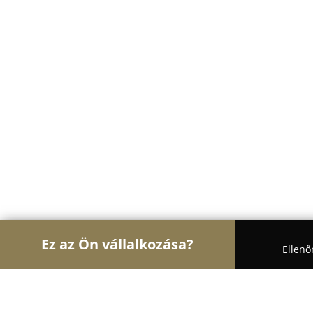
Ez az Ön vállalkozása?
Ellenő
Turul Cukrász
Cukrászdák, Kézműves Fagylaltoz