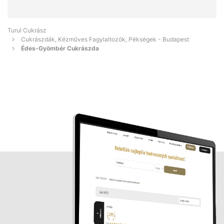
Turul Cukrász
Cukrászdák, Kézműves Fagylaltozók, Pékségek - Budapest
Édes-Gyömbér Cukrászda