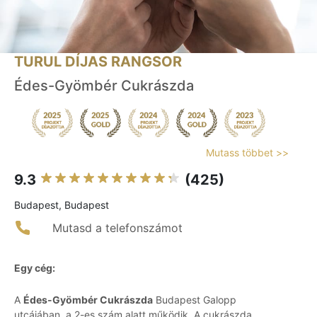
TURUL DÍJAS RANGSOR
Édes-Gyömbér Cukrászda
Mutass többet >>
9.3
(425)
Budapest, Budapest
Mutasd a telefonszámot
Egy cég:
A
Édes-Gyömbér Cukrászda
Budapest Galopp
utcájában, a 2-es szám alatt működik. A cukrászda