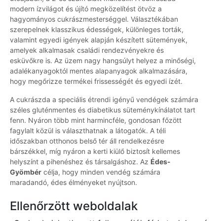
modern ízvilágot és újító megközelítést ötvöz a
hagyományos cukrászmesterséggel. Választékában
szerepelnek klasszikus édességek, különleges torták,
valamint egyedi igények alapján készített sütemények,
amelyek alkalmasak családi rendezvényekre és
esküvőkre is. Az üzem nagy hangsúlyt helyez a minőségi,
adalékanyagoktól mentes alapanyagok alkalmazására,
hogy megőrizze termékei frissességét és egyedi ízét.
A cukrászda a speciális étrendi igényű vendégek számára
széles gluténmentes és diabetikus süteménykínálatot tart
fenn. Nyáron több mint harmincféle, gondosan főzött
fagylalt közül is választhatnak a látogatók. A téli
időszakban otthonos belső tér áll rendelkezésre
bárszékkel, míg nyáron a kerti kiülő biztosít kellemes
helyszínt a pihenéshez és társalgáshoz. Az
Édes-
Gyömbér
célja, hogy minden vendég számára
maradandó, édes élményeket nyújtson.
Ellenőrzött weboldalak