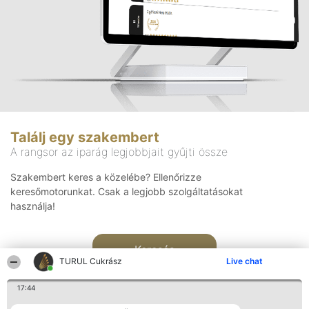
Találj egy szakembert
A rangsor az iparág legjobbjait gyűjti össze
Szakembert keres a közelébe? Ellenőrizze
keresőmotorunkat. Csak a legjobb szolgáltatásokat
használja!
Keresés
TURUL Cukrász
Live chat
17:44