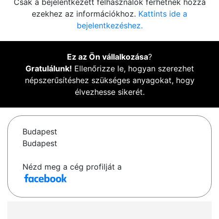
Csak a bejelentkezett felhasználók férhetnek hozzá
ezekhez az információkhoz.
Kattints ide a
bejelentkezéshez.
Ez az Ön vállalkozása
?
Gratulálunk!
Ellenőrizze le, hogyan szerezhet
népszerűsítéshez szükséges anyagokat, hogy
élvezhesse sikerét.
Budapest
Budapest
Nézd meg a cég profilját a