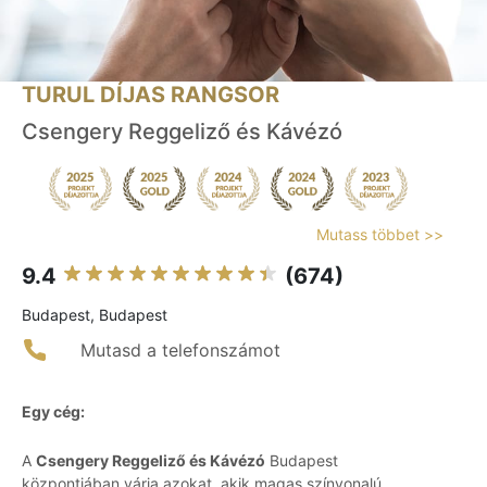
TURUL DÍJAS RANGSOR
Csengery Reggeliző és Kávézó
Mutass többet >>
9.4
(674)
Budapest, Budapest
Mutasd a telefonszámot
Egy cég:
A
Csengery Reggeliző és Kávézó
Budapest
központjában várja azokat, akik magas színvonalú