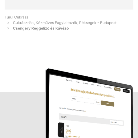
Turul Cukrász
Cukrászdák, Kézműves Fagylaltozók, Pékségek - Budapest
Csengery Reggeliző és Kávézó