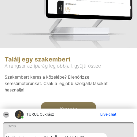
Találj egy szakembert
A rangsor az iparág legjobbjait gyűjti össze
Szakembert keres a közelébe? Ellenőrizze
keresőmotorunkat. Csak a legjobb szolgáltatásokat
használja!
Keresés
TURUL Cukrász
Live chat
09:18