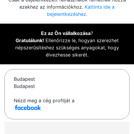
ezekhez az információkhoz.
Kattints ide a
bejelentkezéshez.
Ez az Ön vállalkozása
?
Gratulálunk!
Ellenőrizze le, hogyan szerezhet
népszerűsítéshez szükséges anyagokat, hogy
élvezhesse sikerét.
Budapest
Budapest
Nézd meg a cég profilját a