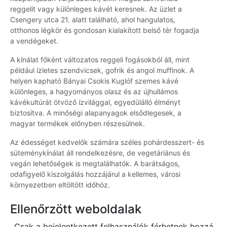
reggelit vagy különleges kávét keresnek. Az üzlet a
Csengery utca 21. alatt található, ahol hangulatos,
otthonos légkör és gondosan kialakított belső tér fogadja
a vendégeket.
A kínálat főként változatos reggeli fogásokból áll, mint
például ízletes szendvicsek, gofrik és angol muffinok. A
helyen kapható Bányai Csokis Kuglóf szemes kávé
különleges, a hagyományos olasz és az újhullámos
kávékultúrát ötvöző ízvilággal, egyedülálló élményt
biztosítva. A minőségi alapanyagok elsődlegesek, a
magyar termékek előnyben részesülnek.
Az édességet kedvelők számára széles pohárdesszert- és
süteménykínálat áll rendelkezésre, de vegetáriánus és
vegán lehetőségek is megtalálhatók. A barátságos,
odafigyelő kiszolgálás hozzájárul a kellemes, városi
környezetben eltöltött időhöz.
Ellenőrzött weboldalak
Csak a bejelentkezett felhasználók férhetnek hozzá