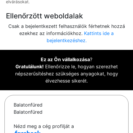
elvárásokat.
Ellenőrzött weboldalak
Csak a bejelentkezett felhasználók férhetnek hozzá
ezekhez az információkhoz.
Kattints ide a
bejelentkezéshez.
Ez az Ön vállalkozása
?
Gratulálunk!
Ellenőrizze le, hogyan szerezhet
népszerűsítéshez szükséges anyagokat, hogy
élvezhesse sikerét.
Balatonfüred
Balatonfüred
Nézd meg a cég profilját a