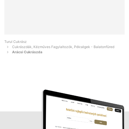
Turul Cukrász
Cukrászdák, Kézműves Fagylaltozók, Pékségek - Balatonfüred
Arácsi Cukrászda