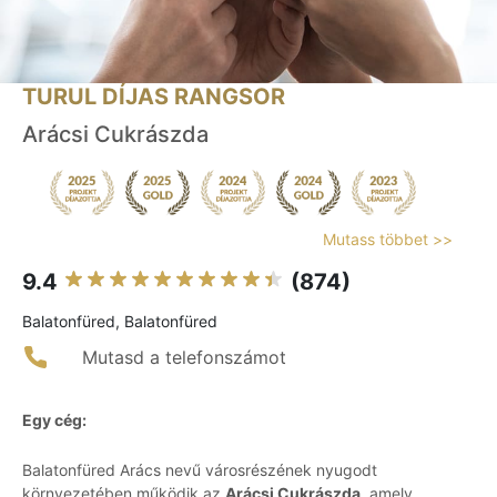
TURUL DÍJAS RANGSOR
Arácsi Cukrászda
Mutass többet >>
9.4
(874)
Balatonfüred, Balatonfüred
Mutasd a telefonszámot
Egy cég:
Balatonfüred Arács nevű városrészének nyugodt
környezetében működik az
Arácsi Cukrászda
, amely