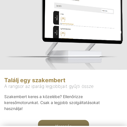
Találj egy szakembert
A rangsor az iparág legjobbjait gyűjti össze
Szakembert keres a közelébe? Ellenőrizze
keresőmotorunkat. Csak a legjobb szolgáltatásokat
használja!
Keresés