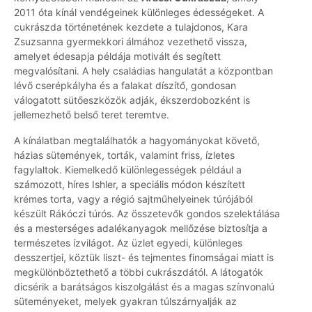
2011 óta kínál vendégeinek különleges édességeket. A
cukrászda történetének kezdete a tulajdonos, Kara
Zsuzsanna gyermekkori álmához vezethető vissza,
amelyet édesapja példája motivált és segített
megvalósítani. A hely családias hangulatát a központban
lévő cserépkályha és a falakat díszítő, gondosan
válogatott sütőeszközök adják, ékszerdobozként is
jellemezhető belső teret teremtve.
A kínálatban megtalálhatók a hagyományokat követő,
házias sütemények, torták, valamint friss, ízletes
fagylaltok. Kiemelkedő különlegességek például a
számozott, híres Ishler, a speciális módon készített
krémes torta, vagy a régió sajtműhelyeinek túrójából
készült Rákóczi túrós. Az összetevők gondos szelektálása
és a mesterséges adalékanyagok mellőzése biztosítja a
természetes ízvilágot. Az üzlet egyedi, különleges
desszertjei, köztük liszt- és tejmentes finomságai miatt is
megkülönböztethető a többi cukrászdától. A látogatók
dicsérik a barátságos kiszolgálást és a magas színvonalú
süteményeket, melyek gyakran túlszárnyalják az