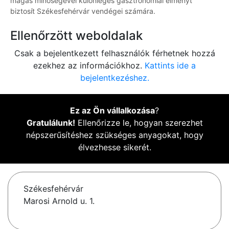
magas minőségével különleges gasztronómiai élményt
biztosít Székesfehérvár vendégei számára.
Ellenőrzött weboldalak
Csak a bejelentkezett felhasználók férhetnek hozzá
ezekhez az információkhoz.
Kattints ide a
bejelentkezéshez.
Ez az Ön vállalkozása
?
Gratulálunk!
Ellenőrizze le, hogyan szerezhet
népszerűsítéshez szükséges anyagokat, hogy
élvezhesse sikerét.
Székesfehérvár
Marosi Arnold u. 1.