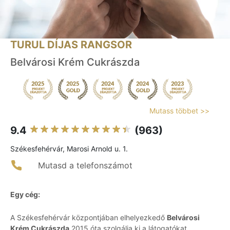
TURUL DÍJAS RANGSOR
Belvárosi Krém Cukrászda
Mutass többet >>
9.4
(963)
Székesfehérvár, Marosi Arnold u. 1.
Mutasd a telefonszámot
Egy cég:
A Székesfehérvár központjában elhelyezkedő
Belvárosi
Krém Cukrászda
2015 óta szolgálja ki a látogatókat