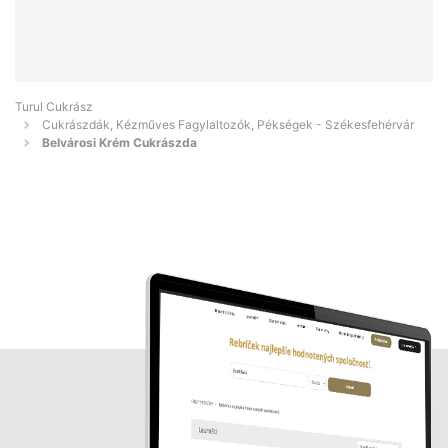
Turul Cukrász
Cukrászdák, Kézműves Fagylaltozók, Pékségek - Székesfehérvár
Belvárosi Krém Cukrászda