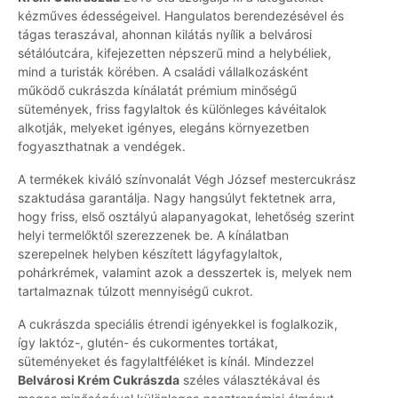
kézműves édességeivel. Hangulatos berendezésével és
tágas teraszával, ahonnan kilátás nyílik a belvárosi
sétálóutcára, kifejezetten népszerű mind a helybéliek,
mind a turisták körében. A családi vállalkozásként
működő cukrászda kínálatát prémium minőségű
sütemények, friss fagylaltok és különleges kávéitalok
alkotják, melyeket igényes, elegáns környezetben
fogyaszthatnak a vendégek.
A termékek kiváló színvonalát Végh József mestercukrász
szaktudása garantálja. Nagy hangsúlyt fektetnek arra,
hogy friss, első osztályú alapanyagokat, lehetőség szerint
helyi termelőktől szerezzenek be. A kínálatban
szerepelnek helyben készített lágyfagylaltok,
pohárkrémek, valamint azok a desszertek is, melyek nem
tartalmaznak túlzott mennyiségű cukrot.
A cukrászda speciális étrendi igényekkel is foglalkozik,
így laktóz-, glutén- és cukormentes tortákat,
süteményeket és fagylaltféléket is kínál. Mindezzel
Belvárosi Krém Cukrászda
széles választékával és