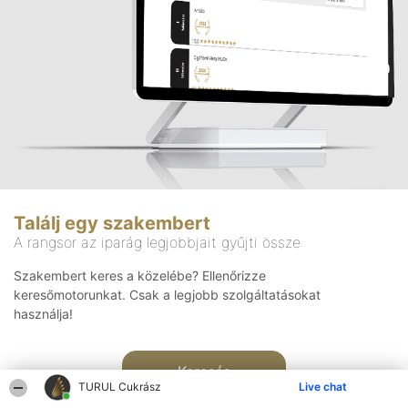
Találj egy szakembert
A rangsor az iparág legjobbjait gyűjti össze
Szakembert keres a közelébe? Ellenőrizze
keresőmotorunkat. Csak a legjobb szolgáltatásokat
használja!
Keresés
TURUL Cukrász
Live chat