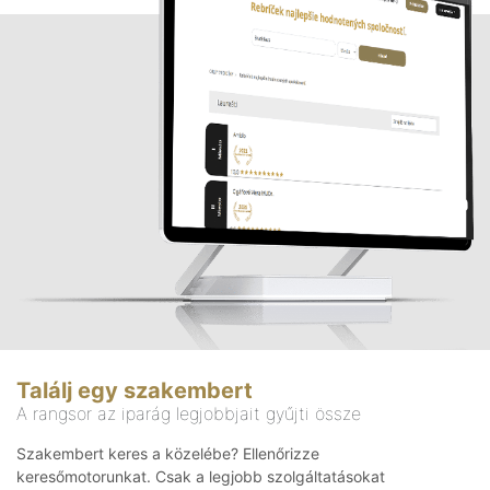
Találj egy szakembert
A rangsor az iparág legjobbjait gyűjti össze
Szakembert keres a közelébe? Ellenőrizze
keresőmotorunkat. Csak a legjobb szolgáltatásokat