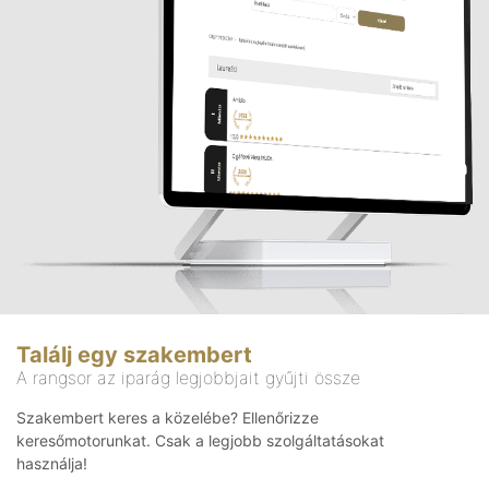
Találj egy szakembert
A rangsor az iparág legjobbjait gyűjti össze
Szakembert keres a közelébe? Ellenőrizze
keresőmotorunkat. Csak a legjobb szolgáltatásokat
használja!