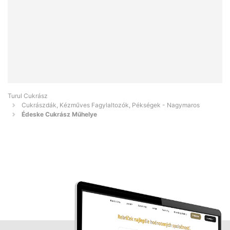
Turul Cukrász
Cukrászdák, Kézműves Fagylaltozók, Pékségek - Nagymaros
Édeske Cukrász Műhelye