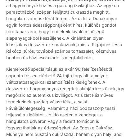
a hagyományokhoz és a gazdag ízvilághoz. Az egykori
parasztházból szépen felújított cukrászda meghitt,
hangulatos atmoszférát teremt. Az üzlet a Dunakanyar
egyik fontos édességpontjaként híres, különös gondot
fordítanak arra, hogy termékeik kiváló minőségű
alapanyagokból készüljenek. A kínálatban olyan
klasszikus desszertek sorakoznak, mint a Rigójancsi és a
Rákóczi túrós, továbbá számos tortaszelet, kézműves
bonbon és házi csokoládé is megtalálható.
Kiemelkedő specialitásuk az akár 90 féle ízesítésből
naponta frissen elérhető 24 fajta fagylalt, amelyek
változatosságukkal számos ízlést kielégítenek. A
desszertek hagyományos receptek alapján készülnek, így
megőrzik az autentikus ízvilágot. Az üzlet kézműves
termékeinek gazdag választéka, a saját
kávékülönlegesség, valamint a házi bodzaszörp teszi
teljessé a kínálatot. Jó idő esetén a vendégek a
hangulatos udvaron vagy a fedett tornácon is
fogyaszthatják az édességeket. Az Édeske Cukrász
Műhelye nem pusztán cukrászda, hanem olyan hely, ahol