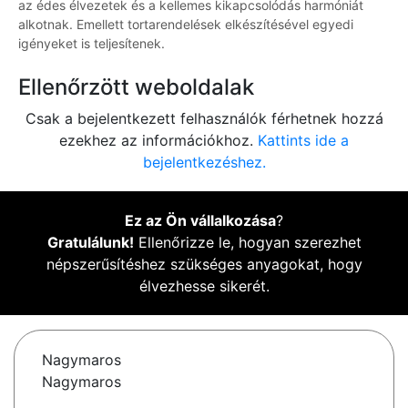
az édes élvezetek és a kellemes kikapcsolódás harmóniát
alkotnak. Emellett tortarendelések elkészítésével egyedi
igényeket is teljesítenek.
Ellenőrzött weboldalak
Csak a bejelentkezett felhasználók férhetnek hozzá
ezekhez az információkhoz.
Kattints ide a
bejelentkezéshez.
Ez az Ön vállalkozása
?
Gratulálunk!
Ellenőrizze le, hogyan szerezhet
népszerűsítéshez szükséges anyagokat, hogy
élvezhesse sikerét.
Nagymaros
Nagymaros