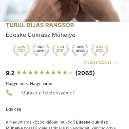
TURUL DÍJAS RANGSOR
Édeske Cukrász Műhelye
Mutass többet >>
9.2
(2065)
Nagymaros, Nagymaros
Mutasd a telefonszámot
Egy cég:
A Nagymaros központjában működő
Édeske Cukrász
Műhelye
hosszú ideje szolgálja ki vendégeit, kapcsolódva