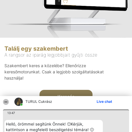
Találj egy szakembert
A rangsor az iparág legjobbjait gyűjti össze
Szakembert keres a közelébe? Ellenőrizze
keresőmotorunkat. Csak a legjobb szolgáltatásokat
használja!
Keresés
TURUL Cukrász
Live chat
13:47
Helló, örömmel segítünk Önnek! 🙂Kérjük,
kattintson a megfelelő beszélgetési témára! 🙂