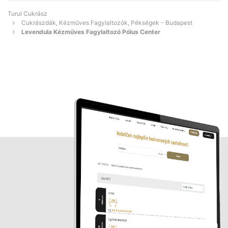
Turul Cukrász
Cukrászdák, Kézműves Fagylaltozók, Pékségek - Budapest
Levendula Kézműves Fagylaltozó Pólus Center