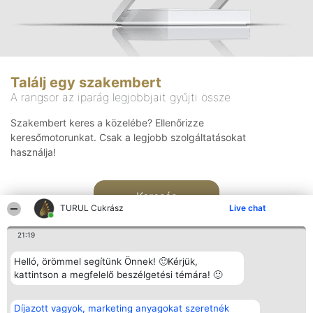
Találj egy szakembert
A rangsor az iparág legjobbjait gyűjti össze
Szakembert keres a közelébe? Ellenőrizze
keresőmotorunkat. Csak a legjobb szolgáltatásokat
használja!
Keresés
TURUL Cukrász
Live chat
21:19
Helló, örömmel segítünk Önnek! 🙂Kérjük,
kattintson a megfelelő beszélgetési témára! 🙂
Rangsorszervező
Népszavazás
Elérhetőség
Díjazott vagyok, marketing anyagokat szeretnék
SC Beautiful Company S.R.L.
Nyertesek
Elérhetőség