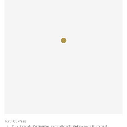
Turul Cukrász
Cukrászdák, Kézműves Fagylaltozók, Pékségek - Budapest