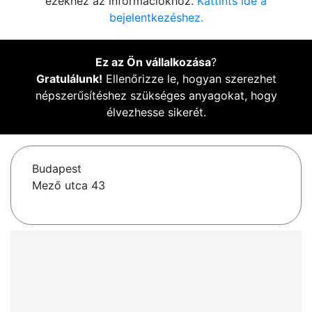
ezekhez az információkhoz.
Kattints ide a
bejelentkezéshez.
Ez az Ön vállalkozása
?
Gratulálunk!
Ellenőrizze le, hogyan szerezhet
népszerűsítéshez szükséges anyagokat, hogy
élvezhesse sikerét.
Budapest
Mező utca 43