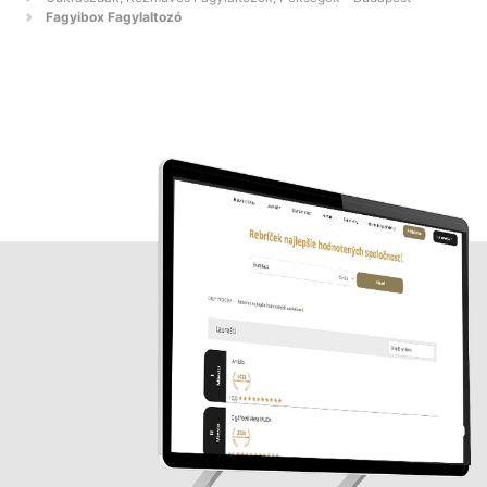
Fagyibox Fagylaltozó