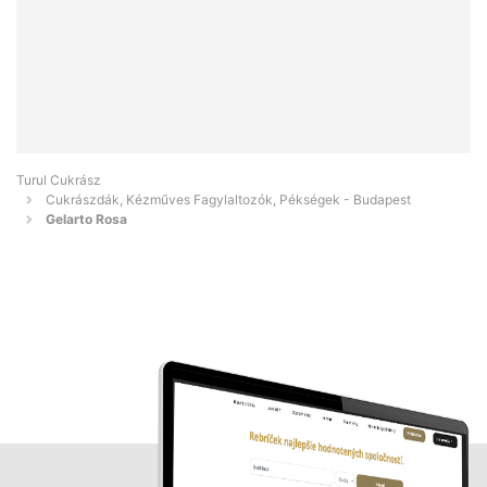
Turul Cukrász
Cukrászdák, Kézműves Fagylaltozók, Pékségek - Budapest
Gelarto Rosa