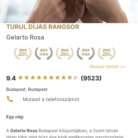
TURUL DÍJAS RANGSOR
Gelarto Rosa
Mutass többet >>
9.4
(9523)
Budapest, Budapest
Mutasd a telefonszámot
Egy cég:
A
Gelarto Rosa
Budapest központjában, a Szent István
téren több mint húsz éve kínál emlékezetes gasztronómiai