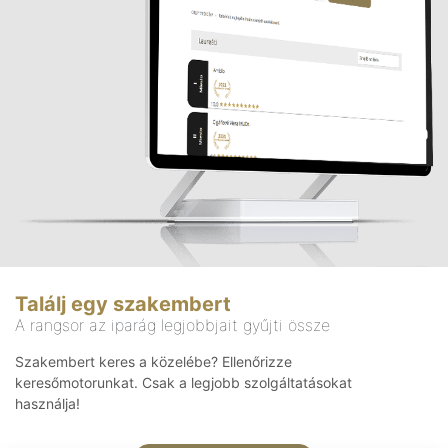
Találj egy szakembert
A rangsor az iparág legjobbjait gyűjti össze
Szakembert keres a közelébe? Ellenőrizze
keresőmotorunkat. Csak a legjobb szolgáltatásokat
használja!