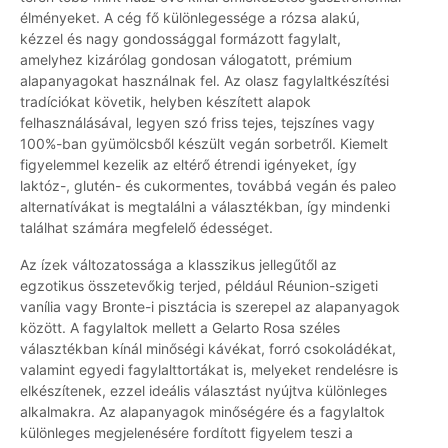
élményeket. A cég fő különlegessége a rózsa alakú,
kézzel és nagy gondossággal formázott fagylalt,
amelyhez kizárólag gondosan válogatott, prémium
alapanyagokat használnak fel. Az olasz fagylaltkészítési
tradíciókat követik, helyben készített alapok
felhasználásával, legyen szó friss tejes, tejszínes vagy
100%-ban gyümölcsből készült vegán sorbetről. Kiemelt
figyelemmel kezelik az eltérő étrendi igényeket, így
laktóz-, glutén- és cukormentes, továbbá vegán és paleo
alternatívákat is megtalálni a választékban, így mindenki
találhat számára megfelelő édességet.
Az ízek változatossága a klasszikus jellegűtől az
egzotikus összetevőkig terjed, például Réunion-szigeti
vanília vagy Bronte-i pisztácia is szerepel az alapanyagok
között. A fagylaltok mellett a Gelarto Rosa széles
választékban kínál minőségi kávékat, forró csokoládékat,
valamint egyedi fagylalttortákat is, melyeket rendelésre is
elkészítenek, ezzel ideális választást nyújtva különleges
alkalmakra. Az alapanyagok minőségére és a fagylaltok
különleges megjelenésére fordított figyelem teszi a