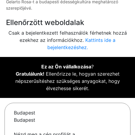
Gelarto Rosa-t a budapesti édességkultúra meghatározó
szereplőjévé.
Ellenőrzött weboldalak
Csak a bejelentkezett felhasználók férhetnek hozzá
ezekhez az információkhoz.
Kattints ide a
bejelentkezéshez.
Ez az Ön vállalkozása
?
Gratulálunk!
Ellenőrizze le, hogyan szerezhet
népszerűsítéshez szükséges anyagokat, hogy
élvezhesse sikerét.
Budapest
Budapest
Nézd meg a cég profilját a