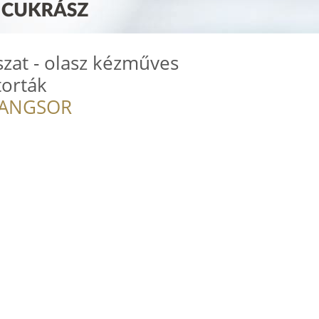
zat - olasz kézműves
torták
RANGSOR