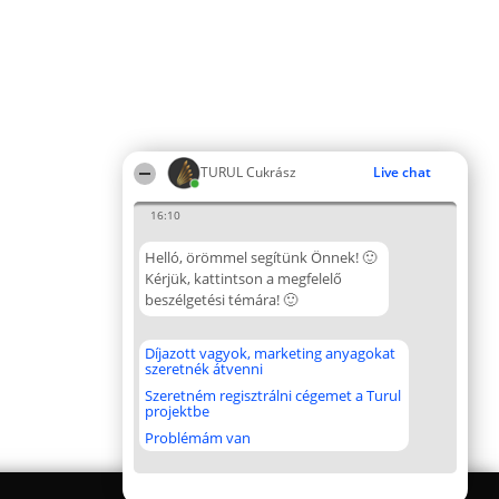
TURUL Cukrász
Live chat
16:10
Helló, örömmel segítünk Önnek! 🙂
Kérjük, kattintson a megfelelő
beszélgetési témára! 🙂
Díjazott vagyok, marketing anyagokat
szeretnék átvenni
Szeretném regisztrálni cégemet a Turul
projektbe
Problémám van