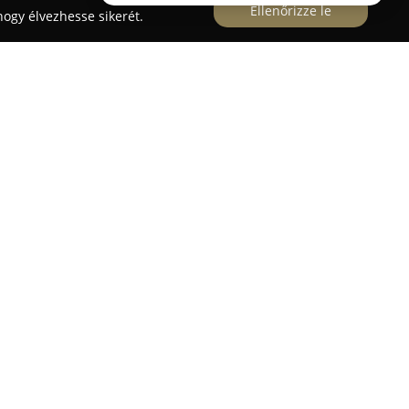
Ellenőrizze le
ogy élvezhesse sikerét.
esszertek és torták
n, a Tomaji soron található, és az olasz
torták autentikus ízvilágával várja az édességek
en terméke eredeti olasz receptek alapján készül,
ségi, gondosan válogatott alapanyagokra és a
édességek is helyet kapnak, amelyek Olaszország
ukrászat büszkélkedhet azzal, hogy nemcsak
árom saját üzlettel és több mint húsz partnerrel
záltal szélesebb körben elérhetőek különleges
nálat mellett paleo és vegán sütemények is