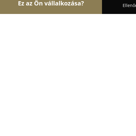
Ez az Ön vállalkozása?
Ellenő
Turul Cukrász
Cukrászdák, Kézműves Fagylaltozó
Segreto Cukrászat - olasz kézműves
9
(44)
Keszthely, Keszthely
Mutasd a telefonszámot