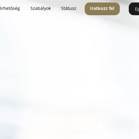
érhetőség
Szabályok
Státusz
Iratkozz fel
E