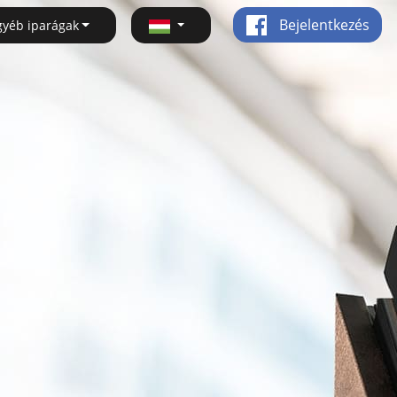
Bejelentkezés
gyéb iparágak