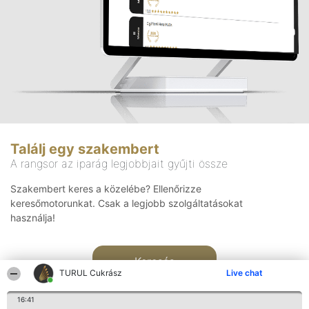
Találj egy szakembert
A rangsor az iparág legjobbjait gyűjti össze
Szakembert keres a közelébe? Ellenőrizze
keresőmotorunkat. Csak a legjobb szolgáltatásokat
használja!
Keresés
TURUL Cukrász
Live chat
16:41