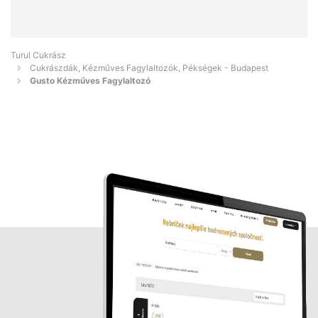
Turul Cukrász
Cukrászdák, Kézműves Fagylaltozók, Pékségek - Budapest
Gusto Kézműves Fagylaltozó