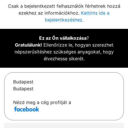
Csak a bejelentkezett felhasználók férhetnek hozzá
ezekhez az információkhoz.
Kattints ide a
bejelentkezéshez.
Ez az Ön vállalkozása
?
Gratulálunk!
Ellenőrizze le, hogyan szerezhet
népszerűsítéshez szükséges anyagokat, hogy
élvezhesse sikerét.
Budapest
Budapest
Nézd meg a cég profilját a