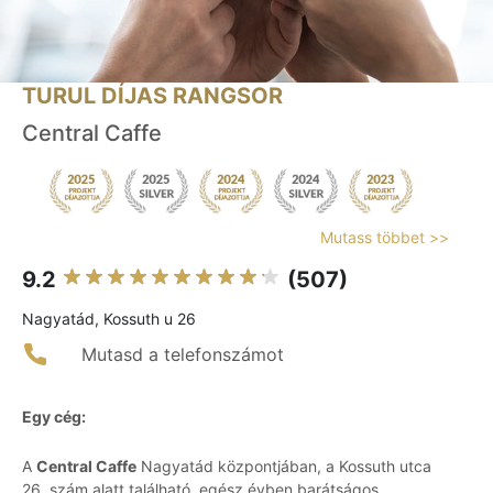
TURUL DÍJAS RANGSOR
Central Caffe
Mutass többet >>
9.2
(507)
Nagyatád, Kossuth u 26
Mutasd a telefonszámot
Egy cég:
A
Central Caffe
Nagyatád központjában, a Kossuth utca
26. szám alatt található, egész évben barátságos