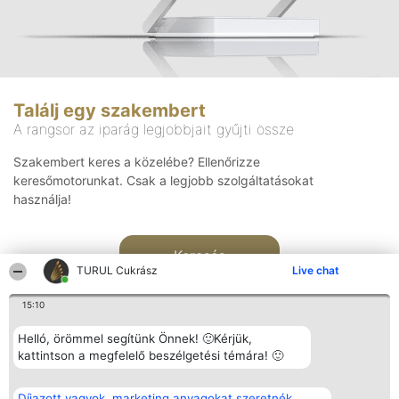
Találj egy szakembert
A rangsor az iparág legjobbjait gyűjti össze
Szakembert keres a közelébe? Ellenőrizze
keresőmotorunkat. Csak a legjobb szolgáltatásokat
használja!
Keresés
TURUL Cukrász
Live chat
15:10
Helló, örömmel segítünk Önnek! 🙂Kérjük,
kattintson a megfelelő beszélgetési témára! 🙂
Rangsorszervező
Népszavazás
Elérhetőség
Díjazott vagyok, marketing anyagokat szeretnék