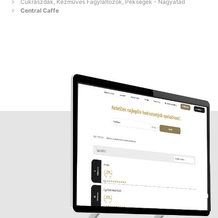
Cukrászdák, Kézműves Fagylaltozók, Pékségek - Nagyatád
Central Caffe