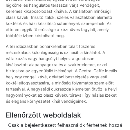
légkörrel és hangulatos terasszal várja vendégeit,
kellemes kikapcsolódást kínálva. A kínálatban minőségi
olasz kávék, frissítő italok, széles választékban elérhető
koktélok és házi készítésű sütemények szerepelnek. Az
étterem egyik fő erőssége a kézműves fagylalt, amely
többféle ízben kóstolható meg.
A téli időszakban pohárkrémben tálalt fűszeres
mézeskalács különlegesség is színesíti a kínálatot. A
vállalkozás nagy hangsúlyt helyez a gondosan
kiválasztott alapanyagokra és a szakértelemre, ezzel
biztosítva az egyedülálló ízélményt. A Central Caffe ideális
hely egy reggeli kávé, délutáni beszélgetés vagy esti
koktél elfogyasztására, a minőség folyamatos szem előtt
tartásával. A nagyatádi cukrászda kiemelten ötvözi a helyi
hagyományokat az olasz kávékultúrával, így házias ízeket
és elegáns környezetet kínál vendégeinek.
Ellenőrzött weboldalak
Csak a bejelentkezett felhasználók férhetnek hozzá