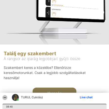
Találj egy szakembert
A rangsor az iparág legjobbjait gyűjti össze
Szakembert keres a közelébe? Ellenőrizze
keresőmotorunkat. Csak a legjobb szolgáltatásokat
használja!
Keresés
TURUL Cukrász
Live chat
08:40