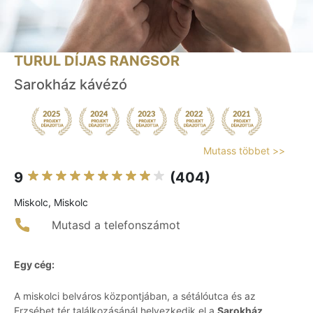
TURUL DÍJAS RANGSOR
Sarokház kávézó
Mutass többet >>
9
(404)
Miskolc, Miskolc
Mutasd a telefonszámot
Egy cég:
A miskolci belváros központjában, a sétálóutca és az
Erzsébet tér találkozásánál helyezkedik el a
Sarokház