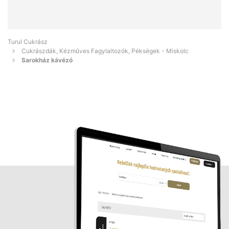
Turul Cukrász
Cukrászdák, Kézműves Fagylaltozók, Pékségek - Miskolc
Sarokház kávézó