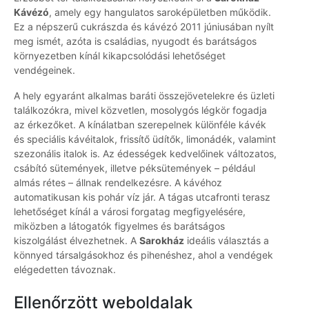
Kávézó
, amely egy hangulatos saroképületben működik.
Ez a népszerű cukrászda és kávézó 2011 júniusában nyílt
meg ismét, azóta is családias, nyugodt és barátságos
környezetben kínál kikapcsolódási lehetőséget
vendégeinek.
A hely egyaránt alkalmas baráti összejövetelekre és üzleti
találkozókra, mivel közvetlen, mosolygós légkör fogadja
az érkezőket. A kínálatban szerepelnek különféle kávék
és speciális kávéitalok, frissítő üdítők, limonádék, valamint
szezonális italok is. Az édességek kedvelőinek változatos,
csábító sütemények, illetve péksütemények – például
almás rétes – állnak rendelkezésre. A kávéhoz
automatikusan kis pohár víz jár. A tágas utcafronti terasz
lehetőséget kínál a városi forgatag megfigyelésére,
miközben a látogatók figyelmes és barátságos
kiszolgálást élvezhetnek. A
Sarokház
ideális választás a
könnyed társalgásokhoz és pihenéshez, ahol a vendégek
elégedetten távoznak.
Ellenőrzött weboldalak