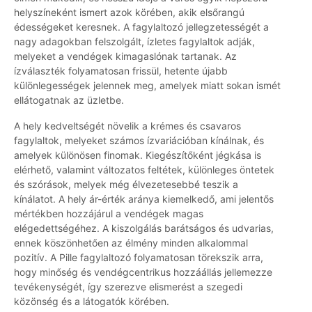
helyszíneként ismert azok körében, akik elsőrangú
édességeket keresnek. A fagylaltozó jellegzetességét a
nagy adagokban felszolgált, ízletes fagylaltok adják,
melyeket a vendégek kimagaslónak tartanak. Az
ízválaszték folyamatosan frissül, hetente újabb
különlegességek jelennek meg, amelyek miatt sokan ismét
ellátogatnak az üzletbe.
A hely kedveltségét növelik a krémes és csavaros
fagylaltok, melyeket számos ízvariációban kínálnak, és
amelyek különösen finomak. Kiegészítőként jégkása is
elérhető, valamint változatos feltétek, különleges öntetek
és szórások, melyek még élvezetesebbé teszik a
kínálatot. A hely ár-érték aránya kiemelkedő, ami jelentős
mértékben hozzájárul a vendégek magas
elégedettségéhez. A kiszolgálás barátságos és udvarias,
ennek köszönhetően az élmény minden alkalommal
pozitív. A Pille fagylaltozó folyamatosan törekszik arra,
hogy minőség és vendégcentrikus hozzáállás jellemezze
tevékenységét, így szerezve elismerést a szegedi
közönség és a látogatók körében.