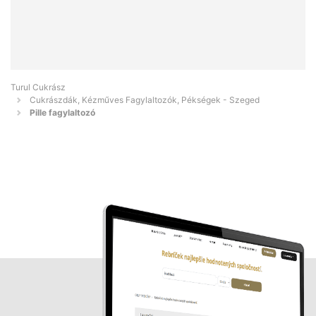
Turul Cukrász
Cukrászdák, Kézműves Fagylaltozók, Pékségek - Szeged
Pille fagylaltozó