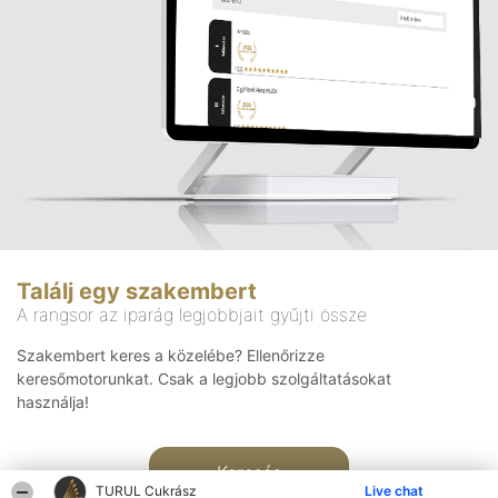
Találj egy szakembert
A rangsor az iparág legjobbjait gyűjti össze
Szakembert keres a közelébe? Ellenőrizze
keresőmotorunkat. Csak a legjobb szolgáltatásokat
használja!
Keresés
TURUL Cukrász
Live chat