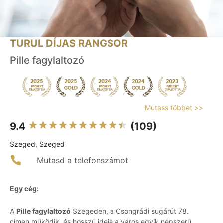
TURUL DÍJAS RANGSOR
Pille fagylaltozó
Mutass többet >>
9.4
(109)
Szeged, Szeged
Mutasd a telefonszámot
Egy cég:
A
Pille fagylaltozó
Szegeden, a Csongrádi sugárút 78.
címen működik, és hosszú ideje a város egyik népszerű