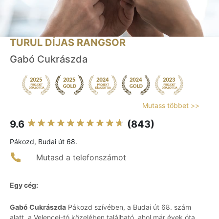
TURUL DÍJAS RANGSOR
Gabó Cukrászda
Mutass többet >>
9.6
(843)
Pákozd, Budai út 68.
Mutasd a telefonszámot
Egy cég:
Gabó Cukrászda
Pákozd szívében, a Budai út 68. szám
alatt, a Velencei-tó közelében található, ahol már évek óta