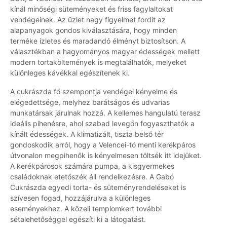
kínál minőségi süteményeket és friss fagylaltokat
vendégeinek. Az üzlet nagy figyelmet fordít az
alapanyagok gondos kiválasztására, hogy minden
terméke ízletes és maradandó élményt biztosítson. A
választékban a hagyományos magyar édességek mellett
modern tortaköltemények is megtalálhatók, melyeket
különleges kávékkal egészítenek ki.
A cukrászda fő szempontja vendégei kényelme és
elégedettsége, melyhez barátságos és udvarias
munkatársak járulnak hozzá. A kellemes hangulatú terasz
ideális pihenésre, ahol szabad levegőn fogyaszthatók a
kínált édességek. A klimatizált, tiszta belső tér
gondoskodik arról, hogy a Velencei-tó menti kerékpáros
útvonalon megpihenők is kényelmesen töltsék itt idejüket.
A kerékpárosok számára pumpa, a kisgyermekes
családoknak etetőszék áll rendelkezésre. A Gabó
Cukrászda egyedi torta- és süteményrendeléseket is
szívesen fogad, hozzájárulva a különleges
eseményekhez. A közeli templomkert további
sétalehetőséggel egészíti ki a látogatást.