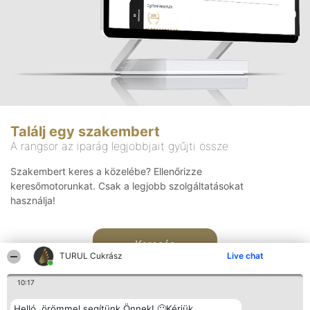
Találj egy szakembert
A rangsor az iparág legjobbjait gyűjti össze
Szakembert keres a közelébe? Ellenőrizze
keresőmotorunkat. Csak a legjobb szolgáltatásokat
használja!
Keresés
TURUL Cukrász
Live chat
10:17
Helló, örömmel segítünk Önnek! 🙂Kérjük,