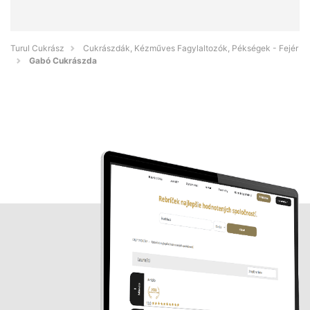
Turul Cukrász
Cukrászdák, Kézműves Fagylaltozók, Pékségek - Fejér
Gabó Cukrászda