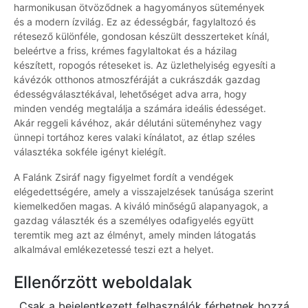
harmonikusan ötvöződnek a hagyományos sütemények
és a modern ízvilág. Ez az édességbár, fagylaltozó és
rétesező különféle, gondosan készült desszerteket kínál,
beleértve a friss, krémes fagylaltokat és a házilag
készített, ropogós réteseket is. Az üzlethelyiség egyesíti a
kávézók otthonos atmoszféráját a cukrászdák gazdag
édességválasztékával, lehetőséget adva arra, hogy
minden vendég megtalálja a számára ideális édességet.
Akár reggeli kávéhoz, akár délutáni süteményhez vagy
ünnepi tortához keres valaki kínálatot, az étlap széles
választéka sokféle igényt kielégít.
A Falánk Zsiráf nagy figyelmet fordít a vendégek
elégedettségére, amely a visszajelzések tanúsága szerint
kiemelkedően magas. A kiváló minőségű alapanyagok, a
gazdag választék és a személyes odafigyelés együtt
teremtik meg azt az élményt, amely minden látogatás
alkalmával emlékezetessé teszi ezt a helyet.
Ellenőrzött weboldalak
Csak a bejelentkezett felhasználók férhetnek hozzá