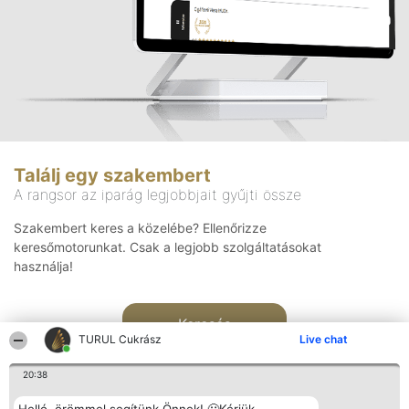
Találj egy szakembert
A rangsor az iparág legjobbjait gyűjti össze
Szakembert keres a közelébe? Ellenőrizze
keresőmotorunkat. Csak a legjobb szolgáltatásokat
használja!
Keresés
TURUL Cukrász
Live chat
20:38