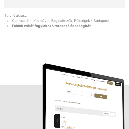
Turul Cukrász
Cukrászdák, Kézműves Fagylaltozók, Pékségek - Budapest
Falánk zsiráf fagylaltozó rétesező édességbár