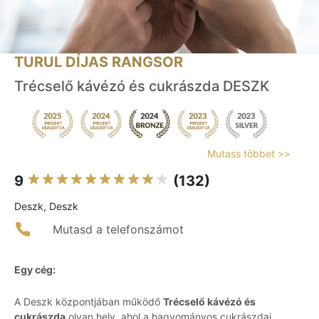
TURUL DÍJAS RANGSOR
Trécselő kávézó és cukrászda DESZK
Mutass többet >>
9
(132)
Deszk, Deszk
Mutasd a telefonszámot
Egy cég:
A Deszk központjában működő
Trécselő kávézó és
cukrászda
olyan hely, ahol a hagyományos cukrászdai