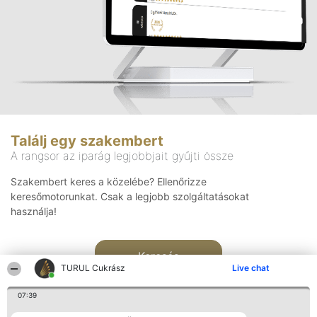
Találj egy szakembert
A rangsor az iparág legjobbjait gyűjti össze
Szakembert keres a közelébe? Ellenőrizze
keresőmotorunkat. Csak a legjobb szolgáltatásokat
használja!
Keresés
TURUL Cukrász
Live chat
07:39