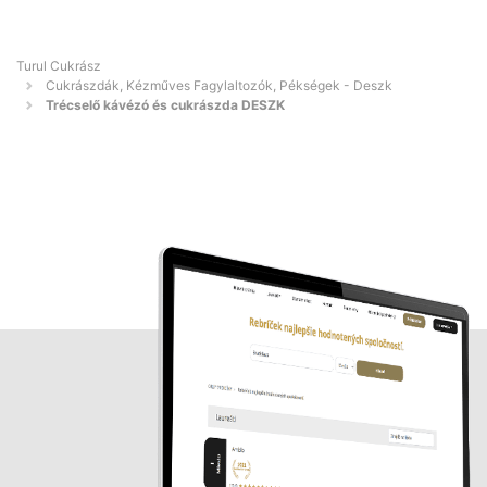
Turul Cukrász
Cukrászdák, Kézműves Fagylaltozók, Pékségek - Deszk
Trécselő kávézó és cukrászda DESZK