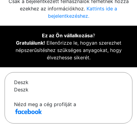
Csak a bejelentkezett felhasználók férhetnek hozzá
ezekhez az információkhoz.
Kattints ide a
bejelentkezéshez.
Ez az Ön vállalkozása
?
Gratulálunk!
Ellenőrizze le, hogyan szerezhet
népszerűsítéshez szükséges anyagokat, hogy
élvezhesse sikerét.
Deszk
Deszk
Nézd meg a cég profilját a