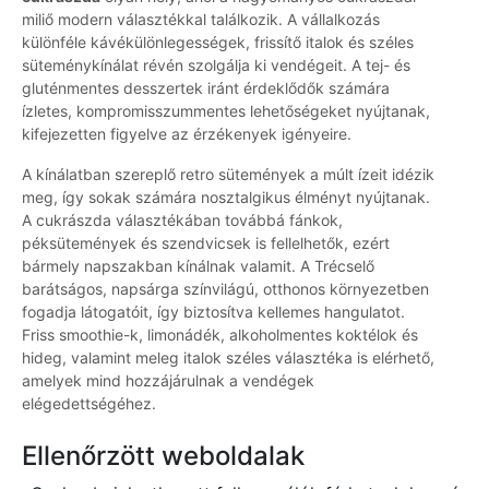
miliő modern választékkal találkozik. A vállalkozás
különféle kávékülönlegességek, frissítő italok és széles
süteménykínálat révén szolgálja ki vendégeit. A tej- és
gluténmentes desszertek iránt érdeklődők számára
ízletes, kompromisszummentes lehetőségeket nyújtanak,
kifejezetten figyelve az érzékenyek igényeire.
A kínálatban szereplő retro sütemények a múlt ízeit idézik
meg, így sokak számára nosztalgikus élményt nyújtanak.
A cukrászda választékában továbbá fánkok,
péksütemények és szendvicsek is fellelhetők, ezért
bármely napszakban kínálnak valamit. A Trécselő
barátságos, napsárga színvilágú, otthonos környezetben
fogadja látogatóit, így biztosítva kellemes hangulatot.
Friss smoothie-k, limonádék, alkoholmentes koktélok és
hideg, valamint meleg italok széles választéka is elérhető,
amelyek mind hozzájárulnak a vendégek
elégedettségéhez.
Ellenőrzött weboldalak