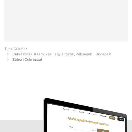
Turul Cukrász
Cukrászdák, Kézműves Fagylaltozók, Pékségek - Budapest
Zábori Cukrászat