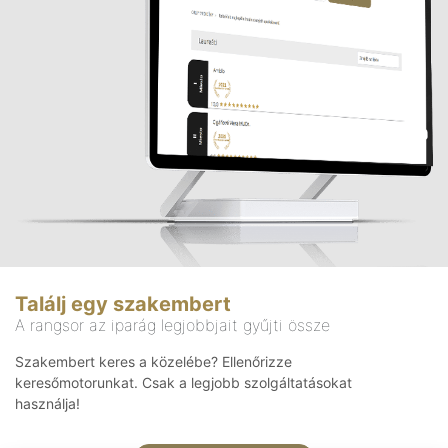
Találj egy szakembert
A rangsor az iparág legjobbjait gyűjti össze
Szakembert keres a közelébe? Ellenőrizze
keresőmotorunkat. Csak a legjobb szolgáltatásokat
használja!