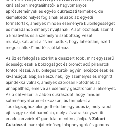
kínálatában megtalálhatók a hagyományos
aprósütemények és egyéb cukrászati termékek, de
kiemelkedő helyet foglalnak el azok az egyedi
formatorták, amelyek minden eseményre különlegességet
és maradandó élményt nyújtanak. Alapfilozófiájuk szerint
a kreativitás és a személyre szabottság vezeti
munkájukat, amit a "Nem tudtuk, hogy lehetetlen, ezért
megcsináltuk!” mottó is jól kifejez.
Az üzlet felfogása szerint a desszert több, mint egyszerű
édesség: ezek a boldogságot és örömöt adó pillanatok
fontos részei. A különleges torták egyéni elképzelések és
kívánságok alapján készülnek, így személyes és meghitt
ajándékká válnak, amelyek szorosan kötődnek az
ünnepelthez, emelve az esemény gasztronómiai élményét.
Az a cél vezérli a Zábori cukrászdát, hogy minden
süteménnyel örömet okozzon, és termékeit a
"boldogsághoz elengedhetetlen egy édes íz, mely rabul
ejt, s egy szelet harmónia, mely alázatra kényszeríti
érzékszerveinket" gondolat mentén ajánlja. A
Zábori
Cukrászat
munkáját minőségi alapanyagok és gondos