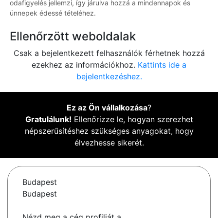
odafigyelés jellemzi, így járulva hozzá a mindennapok és
ünnepek édessé tételéhez.
Ellenőrzött weboldalak
Csak a bejelentkezett felhasználók férhetnek hozzá
ezekhez az információkhoz.
Kattints ide a
bejelentkezéshez.
Ez az Ön vállalkozása
?
Gratulálunk!
Ellenőrizze le, hogyan szerezhet
népszerűsítéshez szükséges anyagokat, hogy
élvezhesse sikerét.
Budapest
Budapest
Nézd meg a cég profilját a