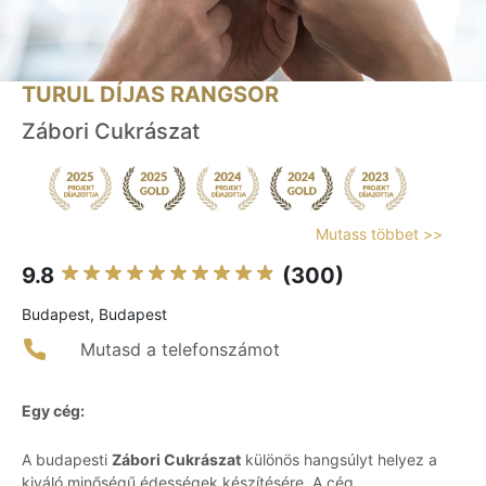
TURUL DÍJAS RANGSOR
Zábori Cukrászat
Mutass többet >>
9.8
(300)
Budapest, Budapest
Mutasd a telefonszámot
Egy cég:
A budapesti
Zábori Cukrászat
különös hangsúlyt helyez a
kiváló minőségű édességek készítésére. A cég