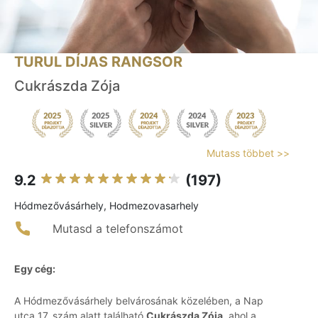
TURUL DÍJAS RANGSOR
Cukrászda Zója
Mutass többet >>
9.2
(197)
Hódmezővásárhely, Hodmezovasarhely
Mutasd a telefonszámot
Egy cég:
A Hódmezővásárhely belvárosának közelében, a Nap
utca 17. szám alatt található
Cukrászda Zója
, ahol a