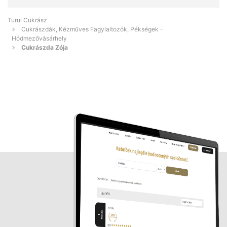
Turul Cukrász
Cukrászdák, Kézműves Fagylaltozók, Pékségek -
Hódmezővásárhely
Cukrászda Zója