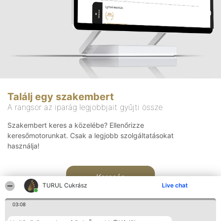
Találj egy szakembert
A rangsor az iparág legjobbjait gyűjti össze
Szakembert keres a közelébe? Ellenőrizze
keresőmotorunkat. Csak a legjobb szolgáltatásokat
használja!
Keresés
TURUL Cukrász
Live chat
03:08