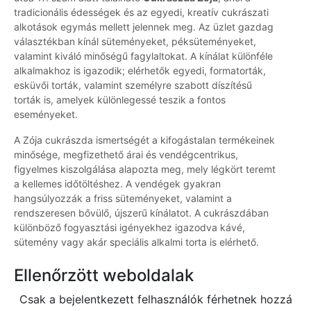
tradicionális édességek és az egyedi, kreatív cukrászati
alkotások egymás mellett jelennek meg. Az üzlet gazdag
választékban kínál süteményeket, péksüteményeket,
valamint kiváló minőségű fagylaltokat. A kínálat különféle
alkalmakhoz is igazodik; elérhetők egyedi, formatorták,
esküvői torták, valamint személyre szabott díszítésű
torták is, amelyek különlegessé teszik a fontos
eseményeket.
A Zója cukrászda ismertségét a kifogástalan termékeinek
minősége, megfizethető árai és vendégcentrikus,
figyelmes kiszolgálása alapozta meg, mely légkört teremt
a kellemes időtöltéshez. A vendégek gyakran
hangsúlyozzák a friss süteményeket, valamint a
rendszeresen bővülő, újszerű kínálatot. A cukrászdában
különböző fogyasztási igényekhez igazodva kávé,
sütemény vagy akár speciális alkalmi torta is elérhető.
Ellenőrzött weboldalak
Csak a bejelentkezett felhasználók férhetnek hozzá